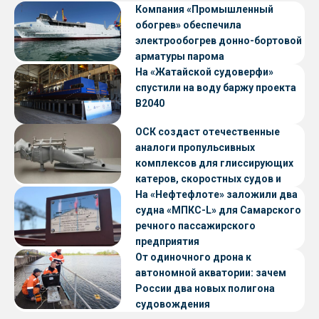
Компания «Промышленный
обогрев» обеспечила
электрообогрев донно-бортовой
арматуры парома
«Петропавловск» проекта CNF22
На «Жатайской судоверфи»
спустили на воду баржу проекта
В2040
ОСК создаст отечественные
аналоги пропульсивных
комплексов для глиссирующих
катеров, скоростных судов и
судов с малой осадкой
На «Нефтефлоте» заложили два
судна «МПКС-L» для Самарского
речного пассажирского
предприятия
От одиночного дрона к
автономной акватории: зачем
России два новых полигона
судовождения