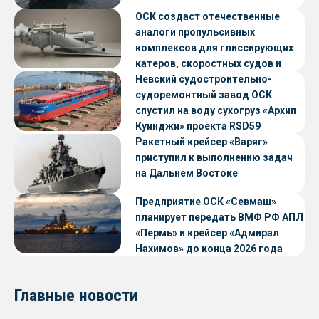
ОСК создаст отечественные
аналоги пропульсивных
комплексов для глиссирующих
катеров, скоростных судов и
судов с малой осадкой
Невский судостроительно-
судоремонтный завод ОСК
спустил на воду сухогруз «Архип
Куинджи» проекта RSD59
Ракетный крейсер «Варяг»
приступил к выполнению задач
на Дальнем Востоке
Предприятие ОСК «Севмаш»
планирует передать ВМФ РФ АПЛ
«Пермь» и крейсер «Адмирал
Нахимов» до конца 2026 года
Главные новости