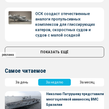
ОСК создаст отечественные
аналоги пропульсивных
комплексов для глиссирующих
катеров, скоростных судов и
судов с малой осадкой
ПОКАЗАТЬ ЕЩЁ
реклама
реклама
Самое читаемое
За день
За неделю
За месяц
Николаю Патрушеву представили
многоцелевой авианосец ВМС
Бразилии