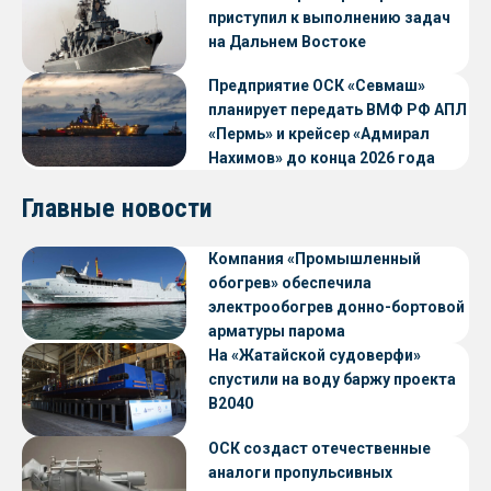
приступил к выполнению задач
на Дальнем Востоке
Предприятие ОСК «Севмаш»
планирует передать ВМФ РФ АПЛ
«Пермь» и крейсер «Адмирал
Нахимов» до конца 2026 года
Главные новости
Компания «Промышленный
обогрев» обеспечила
электрообогрев донно-бортовой
арматуры парома
«Петропавловск» проекта CNF22
На «Жатайской судоверфи»
спустили на воду баржу проекта
В2040
ОСК создаст отечественные
аналоги пропульсивных