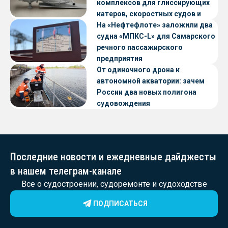
комплексов для глиссирующих
катеров, скоростных судов и
судов с малой осадкой
На «Нефтефлоте» заложили два
судна «МПКС-L» для Самарского
речного пассажирского
предприятия
От одиночного дрона к
автономной акватории: зачем
России два новых полигона
судовождения
Последние новости и ежедневные дайджесты
в нашем телеграм-канале
Все о судостроении, судоремонте и судоходстве
ПОДПИСАТЬСЯ