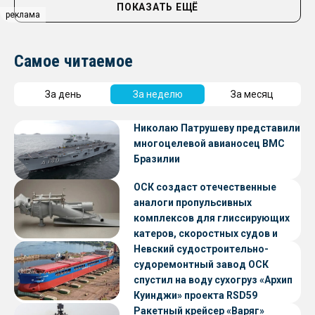
ПОКАЗАТЬ ЕЩЁ
реклама
Самое читаемое
За день
За неделю
За месяц
Николаю Патрушеву представили
многоцелевой авианосец ВМС
Бразилии
ОСК создаст отечественные
аналоги пропульсивных
комплексов для глиссирующих
катеров, скоростных судов и
судов с малой осадкой
Невский судостроительно-
судоремонтный завод ОСК
спустил на воду сухогруз «Архип
Куинджи» проекта RSD59
Ракетный крейсер «Варяг»