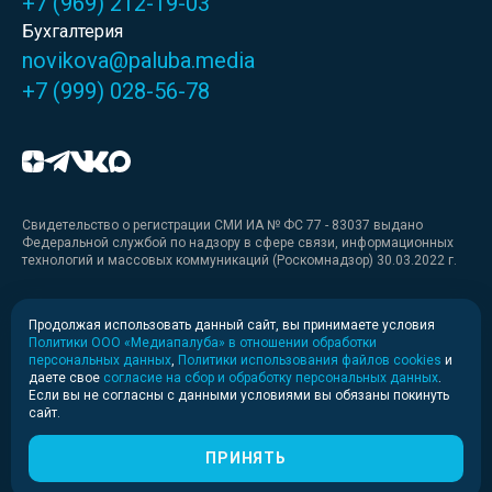
+7 (969) 212-19-03
Бухгалтерия
novikova@paluba.media
+7 (999) 028-56-78
Свидетельство о регистрации СМИ ИА № ФС 77 - 83037 выдано
Федеральной службой по надзору в сфере связи, информационных
технологий и массовых коммуникаций (Роскомнадзор) 30.03.2022 г.
Медиакит
Продолжая использовать данный сайт, вы принимаете условия
Политики ООО «Медиапалуба» в отношении обработки
Медиакит для печати
персональных данных
,
Политики использования файлов cookies
и
даете свое
согласие на сбор и обработку персональных данных
.
Если вы не согласны с данными условиями вы обязаны покинуть
Политика конфиденциальности
сайт.
© 2020-2026 Информационное агентство «Медиапалуба»
(6+).
ПРИНЯТЬ