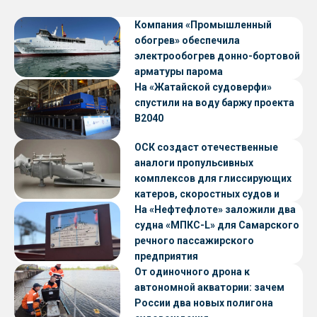
Компания «Промышленный
обогрев» обеспечила
электрообогрев донно-бортовой
арматуры парома
«Петропавловск» проекта CNF22
На «Жатайской судоверфи»
спустили на воду баржу проекта
В2040
ОСК создаст отечественные
аналоги пропульсивных
комплексов для глиссирующих
катеров, скоростных судов и
судов с малой осадкой
На «Нефтефлоте» заложили два
судна «МПКС-L» для Самарского
речного пассажирского
предприятия
От одиночного дрона к
автономной акватории: зачем
России два новых полигона