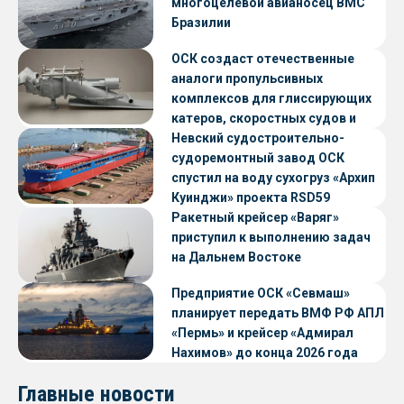
многоцелевой авианосец ВМС
Бразилии
ОСК создаст отечественные
аналоги пропульсивных
комплексов для глиссирующих
катеров, скоростных судов и
судов с малой осадкой
Невский судостроительно-
судоремонтный завод ОСК
спустил на воду сухогруз «Архип
Куинджи» проекта RSD59
Ракетный крейсер «Варяг»
приступил к выполнению задач
на Дальнем Востоке
Предприятие ОСК «Севмаш»
планирует передать ВМФ РФ АПЛ
«Пермь» и крейсер «Адмирал
Нахимов» до конца 2026 года
Главные новости