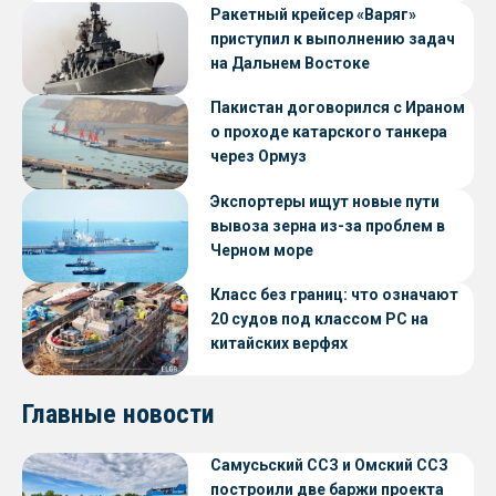
Ракетный крейсер «Варяг»
приступил к выполнению задач
на Дальнем Востоке
Пакистан договорился с Ираном
о проходе катарского танкера
через Ормуз
Экспортеры ищут новые пути
вывоза зерна из-за проблем в
Черном море
Класс без границ: что означают
20 судов под классом РС на
китайских верфях
Главные новости
Самусьский ССЗ и Омский ССЗ
построили две баржи проекта