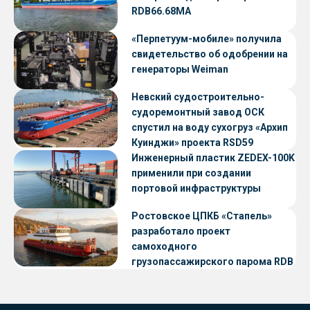
RDB66.68МА
«Перпетуум-мобиле» получила
свидетельство об одобрении на
генераторы Weiman
Невский судостроительно-
судоремонтный завод ОСК
спустил на воду сухогруз «Архип
Куинджи» проекта RSD59
Инженерный пластик ZEDEX-100K
применили при создании
портовой инфраструктуры
Ростовское ЦПКБ «Стапель»
разработало проект
самоходного
грузопассажирского парома RDB
56.06 для Таймырского Долгано-
Ненецкого округа