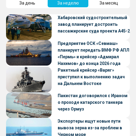
За день
За неделю
За месяц
Хабаровский судостроительный
завод планирует достроить
пассажирские суда проекта А45-2
Предприятие ОСК «Севмаш»
планирует передать ВМФ РФ АПЛ
«Пермь» и крейсер «Адмирал
Нахимов» до конца 2026 года
Ракетный крейсер «Варяг»
приступил к выполнению задач
на Дальнем Востоке
Пакистан договорился с Ираном
о проходе катарского танкера
через Ормуз
Экспортеры ищут новые пути
вывоза зерна из-за проблем в
Черном море