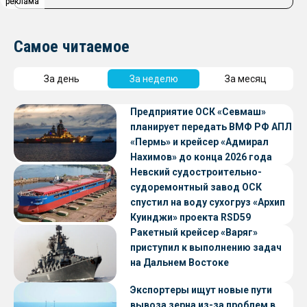
реклама
реклама
Самое читаемое
За день
За неделю
За месяц
Предприятие ОСК «Севмаш»
планирует передать ВМФ РФ АПЛ
«Пермь» и крейсер «Адмирал
Нахимов» до конца 2026 года
Невский судостроительно-
судоремонтный завод ОСК
спустил на воду сухогруз «Архип
Куинджи» проекта RSD59
Ракетный крейсер «Варяг»
приступил к выполнению задач
на Дальнем Востоке
Экспортеры ищут новые пути
вывоза зерна из-за проблем в