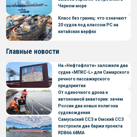
Черном море
Класс без границ: что означают
20 судов под классом РС на
китайских верфях
Главные новости
На «Нефтефлоте» заложили два
судна «МПКС-L» для Самарского
речного пассажирского
предприятия
От одиночного дрона к
автономной акватории: зачем
России два новых полигона
судовождения
Самусьский ССЗ и Омский ССЗ
построили две баржи проекта
RDB66.68МА