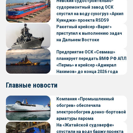
судов с малой осадкой
Невский судостроительно-
судоремонтный завод ОСК
спустил на воду сухогруз «Архип
Куинджи» проекта RSD59
Ракетный крейсер «Варяг»
приступил к выполнению задач
на Дальнем Востоке
Предприятие ОСК «Севмаш»
планирует передать ВМФ РФ АПЛ
«Пермь» и крейсер «Адмирал
Нахимов» до конца 2026 года
Главные новости
Компания «Промышленный
обогрев» обеспечила
электрообогрев донно-бортовой
арматуры парома
«Петропавловск» проекта CNF22
На «Жатайской судоверфи»
спустили на воду баржу проекта