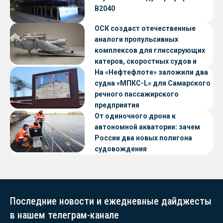
В2040
ОСК создаст отечественные
аналоги пропульсивных
комплексов для глиссирующих
катеров, скоростных судов и
судов с малой осадкой
На «Нефтефлоте» заложили два
судна «МПКС-L» для Самарского
речного пассажирского
предприятия
От одиночного дрона к
автономной акватории: зачем
России два новых полигона
судовождения
Последние новости и ежедневные дайджесты
в нашем телеграм-канале