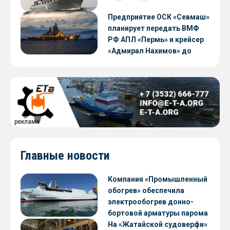
Предприятие ОСК «Севмаш»
планирует передать ВМФ
РФ АПЛ «Пермь» и крейсер
«Адмирал Нахимов» до
конца 2026 года
реклама
Главные новости
Компания «Промышленный
обогрев» обеспечила
электрообогрев донно-
бортовой арматуры парома
«Петропавловск» проекта
На «Жатайской судоверфи»