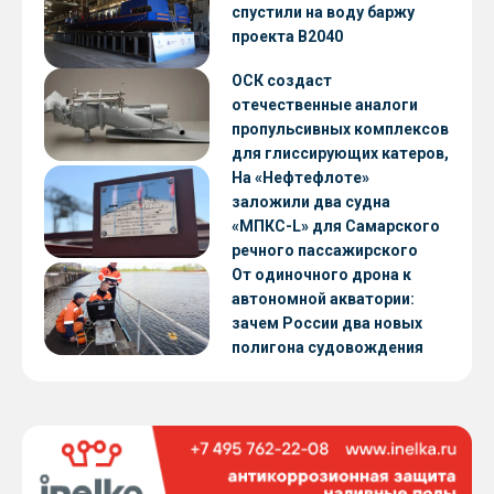
CNF22
спустили на воду баржу
проекта В2040
ОСК создаст
отечественные аналоги
пропульсивных комплексов
для глиссирующих катеров,
скоростных судов и судов с
На «Нефтефлоте»
малой осадкой
заложили два судна
«МПКС-L» для Самарского
речного пассажирского
предприятия
От одиночного дрона к
автономной акватории:
зачем России два новых
полигона судовождения