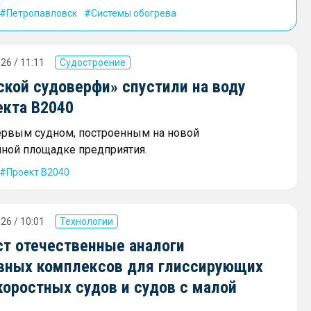
Петропавловск
Системы обогрева
26 / 11:11
Судостроение
ской судоверфи» спустили на воду
екта В2040
ервым судном, построенным на новой
ной площадке предприятия.
Проект В2040
26 / 10:01
Технологии
ст отечественные аналоги
вных комплексов для глиссирующих
коростных судов и судов с малой