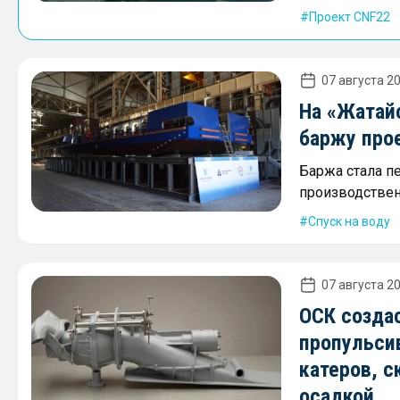
Проект CNF22
07 августа 20
На «Жатай
баржу про
Баржа стала п
производствен
Спуск на воду
07 августа 20
ОСК созда
пропульси
катеров, с
осадкой