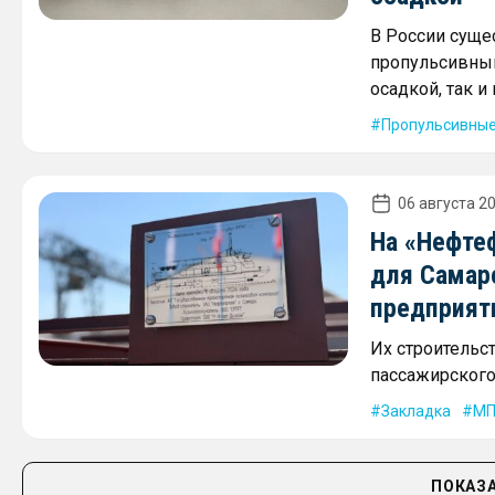
В России суще
пропульсивным
осадкой, так 
Пропульсивные
06 августа 20
На «Нефте
для Самар
предприят
Их строительс
пассажирского 
Закладка
МП
ПОКАЗА