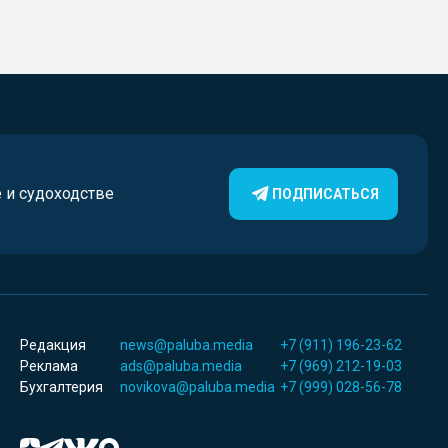
е и судоходстве
ПОДПИСАТЬСЯ
Редакция
news@paluba.media
+7 (911) 196-23-62
Реклама
ads@paluba.media
+7 (969) 212-19-03
Бухгалтерия
novikova@paluba.media
+7 (999) 028-56-78