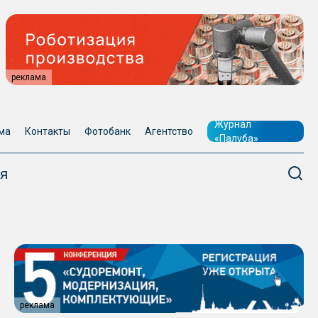
реклама
Журнал
ма
Контакты
Фотобанк
Агентство
«Палуба»
я
реклама