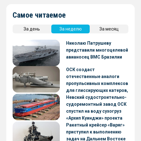
Самое читаемое
За день
За неделю
За месяц
Николаю Патрушеву
представили многоцелевой
авианосец ВМС Бразилии
ОСК создаст
отечественные аналоги
пропульсивных комплексов
для глиссирующих катеров,
скоростных судов и судов с
Невский судостроительно-
малой осадкой
судоремонтный завод ОСК
спустил на воду сухогруз
«Архип Куинджи» проекта
RSD59
Ракетный крейсер «Варяг»
приступил к выполнению
задач на Дальнем Востоке