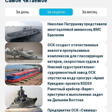
Самое читаемое
За день
За неделю
За месяц
Николаю Патрушеву представили
многоцелевой авианосец ВМС
Бразилии
ОСК создаст отечественные
аналоги пропульсивных
комплексов для глиссирующих
катеров, скоростных судов и
судов с малой осадкой
Невский судостроительно-
судоремонтный завод ОСК
спустил на воду сухогруз «Архип
Куинджи» проекта RSD59
Ракетный крейсер «Варяг»
приступил к выполнению задач
на Дальнем Востоке
Предприятие ОСК «Севмаш»