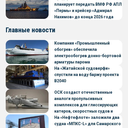
планирует передать ВМФ РФ АПЛ
«Пермь» и крейсер «Адмирал
Нахимов» до конца 2026 года
Главные новости
Компания «Промышленный
обогрев» обеспечила
электрообогрев донно-бортовой
арматуры парома
«Петропавловск» проекта CNF22
На «Жатайской судоверфи»
спустили на воду баржу проекта
В2040
ОСК создаст отечественные
аналоги пропульсивных
комплексов для глиссирующих
катеров, скоростных судов и
судов с малой осадкой
На «Нефтефлоте» заложили два
судна «МПКС-L» для Самарского