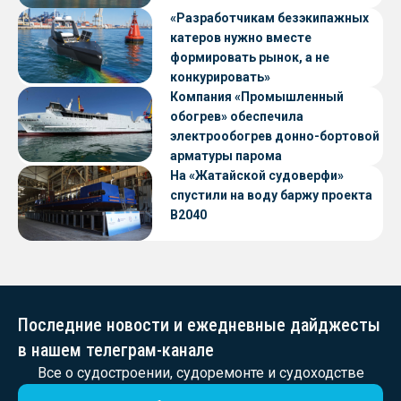
«Разработчикам безэкипажных
катеров нужно вместе
формировать рынок, а не
конкурировать»
Компания «Промышленный
обогрев» обеспечила
электрообогрев донно-бортовой
арматуры парома
«Петропавловск» проекта CNF22
На «Жатайской судоверфи»
спустили на воду баржу проекта
В2040
Последние новости и ежедневные дайджесты
в нашем телеграм-канале
Все о судостроении, судоремонте и судоходстве