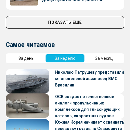
ПОКАЗАТЬ ЕЩЁ
Самое читаемое
За день
За неделю
За месяц
Николаю Патрушеву представили
многоцелевой авианосец ВМС
Бразилии
ОСК создаст отечественные
аналоги пропульсивных
комплексов для глиссирующих
катеров, скоростных судов и
судов с малой осадкой
Южная Корея начинает осваивать
перевозку грузов по Севморпути