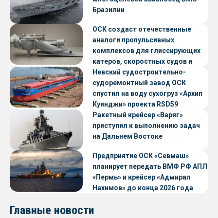
Бразилии
ОСК создаст отечественные
аналоги пропульсивных
комплексов для глиссирующих
катеров, скоростных судов и
судов с малой осадкой
Невский судостроительно-
судоремонтный завод ОСК
спустил на воду сухогруз «Архип
Куинджи» проекта RSD59
Ракетный крейсер «Варяг»
приступил к выполнению задач
на Дальнем Востоке
Предприятие ОСК «Севмаш»
планирует передать ВМФ РФ АПЛ
«Пермь» и крейсер «Адмирал
Нахимов» до конца 2026 года
Главные новости