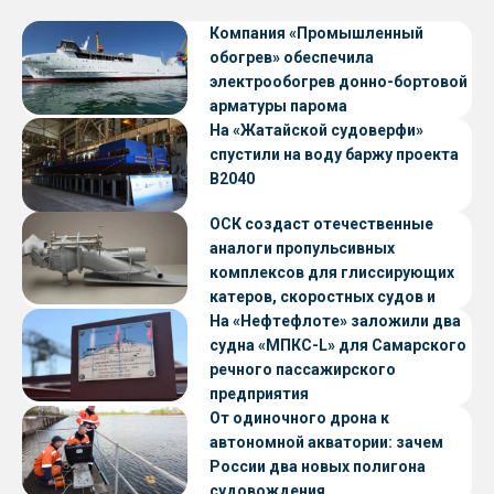
Компания «Промышленный
обогрев» обеспечила
электрообогрев донно-бортовой
арматуры парома
«Петропавловск» проекта CNF22
На «Жатайской судоверфи»
спустили на воду баржу проекта
В2040
ОСК создаст отечественные
аналоги пропульсивных
комплексов для глиссирующих
катеров, скоростных судов и
судов с малой осадкой
На «Нефтефлоте» заложили два
судна «МПКС-L» для Самарского
речного пассажирского
предприятия
От одиночного дрона к
автономной акватории: зачем
России два новых полигона
судовождения