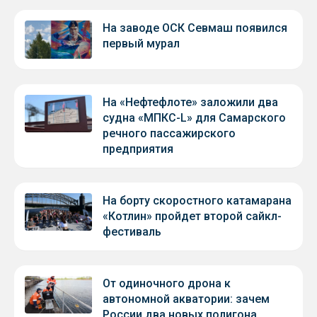
На заводе ОСК Севмаш появился
первый мурал
На «Нефтефлоте» заложили два
судна «МПКС-L» для Самарского
речного пассажирского
предприятия
На борту скоростного катамарана
«Котлин» пройдет второй сайкл-
фестиваль
От одиночного дрона к
автономной акватории: зачем
России два новых полигона