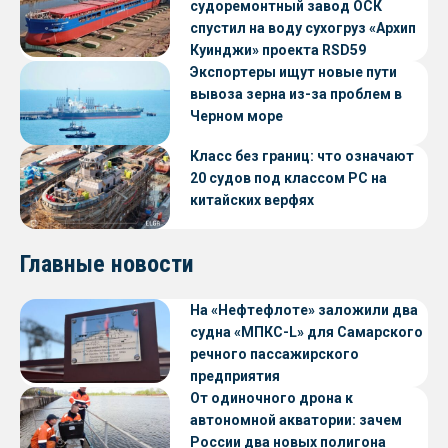
судоремонтный завод ОСК
спустил на воду сухогруз «Архип
Куинджи» проекта RSD59
Экспортеры ищут новые пути
вывоза зерна из-за проблем в
Черном море
Класс без границ: что означают
20 судов под классом РС на
китайских верфях
Главные новости
На «Нефтефлоте» заложили два
судна «МПКС-L» для Самарского
речного пассажирского
предприятия
От одиночного дрона к
автономной акватории: зачем
России два новых полигона