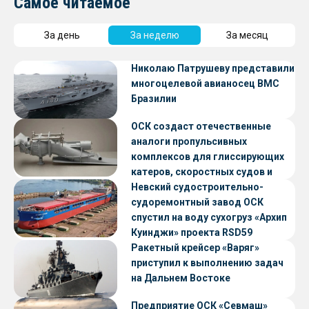
Самое читаемое
За день
За неделю
За месяц
Николаю Патрушеву представили
многоцелевой авианосец ВМС
Бразилии
ОСК создаст отечественные
аналоги пропульсивных
комплексов для глиссирующих
катеров, скоростных судов и
судов с малой осадкой
Невский судостроительно-
судоремонтный завод ОСК
спустил на воду сухогруз «Архип
Куинджи» проекта RSD59
Ракетный крейсер «Варяг»
приступил к выполнению задач
на Дальнем Востоке
Предприятие ОСК «Севмаш»