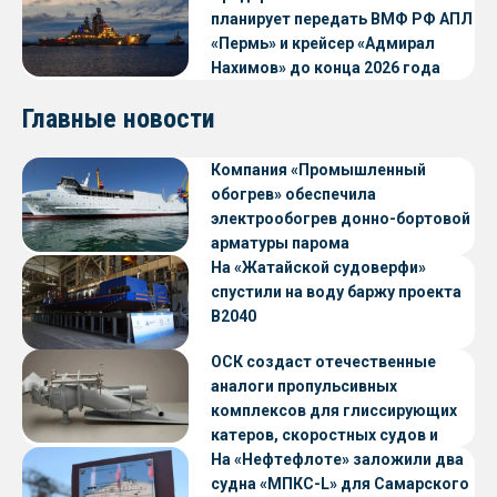
планирует передать ВМФ РФ АПЛ
«Пермь» и крейсер «Адмирал
Нахимов» до конца 2026 года
Главные новости
Компания «Промышленный
обогрев» обеспечила
электрообогрев донно-бортовой
арматуры парома
«Петропавловск» проекта CNF22
На «Жатайской судоверфи»
спустили на воду баржу проекта
В2040
ОСК создаст отечественные
аналоги пропульсивных
комплексов для глиссирующих
катеров, скоростных судов и
судов с малой осадкой
На «Нефтефлоте» заложили два
судна «МПКС-L» для Самарского