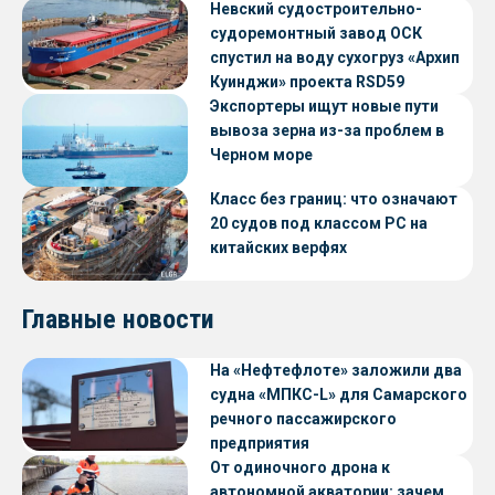
Невский судостроительно-
судоремонтный завод ОСК
спустил на воду сухогруз «Архип
Куинджи» проекта RSD59
Экспортеры ищут новые пути
вывоза зерна из-за проблем в
Черном море
Класс без границ: что означают
20 судов под классом РС на
китайских верфях
Главные новости
На «Нефтефлоте» заложили два
судна «МПКС-L» для Самарского
речного пассажирского
предприятия
От одиночного дрона к
автономной акватории: зачем