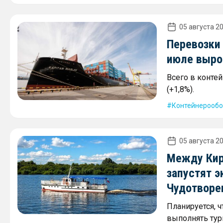
05 августа 20
Перевозки
июле выро
Всего в конте
(+1,8%).
Контейнерообо
05 августа 20
Между Кир
запустят 
Чудотворе
Планируется, 
выполнять тур