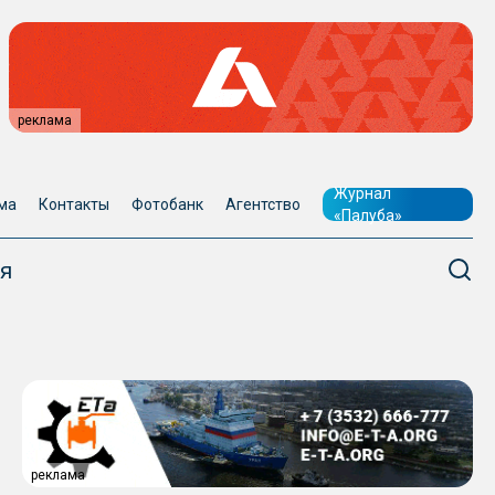
реклама
Журнал
ма
Контакты
Фотобанк
Агентство
«Палуба»
я
реклама