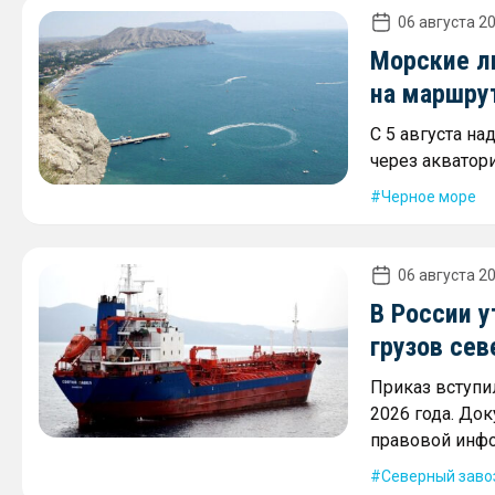
06 августа 20
Морские л
на маршру
С 5 августа на
через акватор
Черное море
06 августа 20
В России 
грузов сев
Приказ вступил
2026 года. До
правовой инф
Северный заво