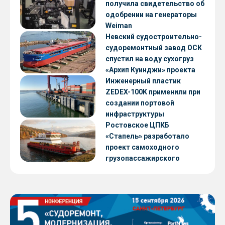
получила свидетельство об
одобрении на генераторы
Weiman
Невский судостроительно-
судоремонтный завод ОСК
спустил на воду сухогруз
«Архип Куинджи» проекта
RSD59
Инженерный пластик
ZEDEX-100K применили при
создании портовой
инфраструктуры
Ростовское ЦПКБ
«Стапель» разработало
проект самоходного
грузопассажирского
парома RDB 56.06 для
Таймырского Долгано-
Ненецкого округа