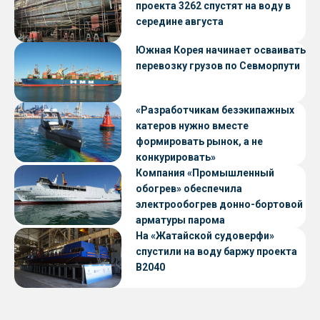
проекта 3262 спустят на воду в
середине августа
Южная Корея начинает осваивать
перевозку грузов по Севморпути
«Разработчикам безэкипажных
катеров нужно вместе
формировать рынок, а не
конкурировать»
Компания «Промышленный
обогрев» обеспечила
электрообогрев донно-бортовой
арматуры парома
«Петропавловск» проекта CNF22
На «Жатайской судоверфи»
спустили на воду баржу проекта
В2040