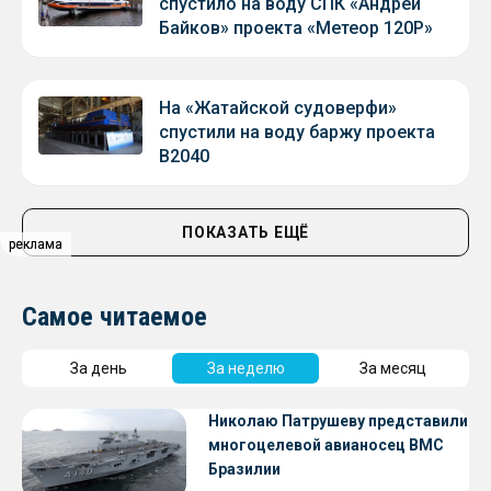
спустило на воду СПК «Андрей
Байков» проекта «Метеор 120Р»
На «Жатайской судоверфи»
спустили на воду баржу проекта
В2040
ПОКАЗАТЬ ЕЩЁ
реклама
реклама
Самое читаемое
За день
За неделю
За месяц
Николаю Патрушеву представили
многоцелевой авианосец ВМС
Бразилии