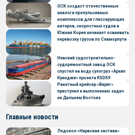
ОСК создаст отечественные
аналоги пропульсивных
комплексов для глиссирующих
катеров, скоростных судов и
судов с малой осадкой
Южная Корея начинает осваивать
перевозку грузов по Севморпути
Невский судостроительно-
судоремонтный завод ОСК
спустил на воду сухогруз «Архип
Куинджи» проекта RSD59
Ракетный крейсер «Варяг»
приступил к выполнению задач
на Дальнем Востоке
Главные новости
Ледокол «Нарвская застава»