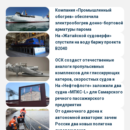
Компания «Промышленный
обогрев» обеспечила
электрообогрев донно-бортовой
арматуры парома
«Петропавловск» проекта CNF22
На «Жатайской судоверфи»
спустили на воду баржу проекта
В2040
ОСК создаст отечественные
аналоги пропульсивных
комплексов для глиссирующих
катеров, скоростных судов и
судов с малой осадкой
На «Нефтефлоте» заложили два
судна «МПКС-L» для Самарского
речного пассажирского
предприятия
От одиночного дрона к
автономной акватории: зачем
России два новых полигона