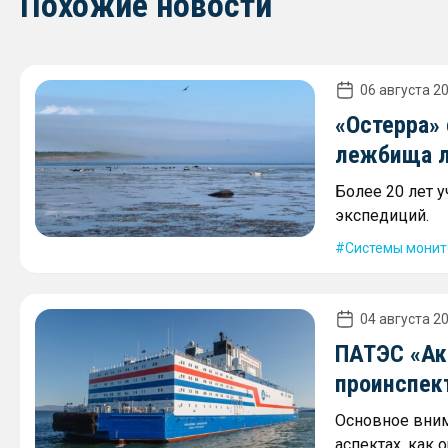
Похожие новости
06 августа 20
«Остерра»
лежбища л
Более 20 лет 
экспедиций.
Системы монит
04 августа 20
ПАТЭС «Ак
проинспек
Основное вним
аспектах, как