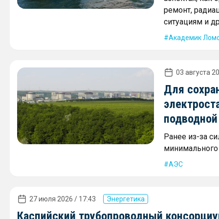
ремонт, радиа
ситуациям и д
Академик Лом
03 августа 20
Для сохра
электрост
подводной
Ранее из-за с
минимального з
АЭС
27 июля 2026 / 17:43
Энергетика
Каспийский трубопроводный консорциум