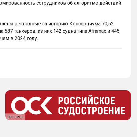
ормированность сотрудников об алгоритме действий
алены рекордные за историю Консорциума 70,52
 587 танкеров, из них 142 судна типа Aframax и 445
 чем в 2024 году.
реклама