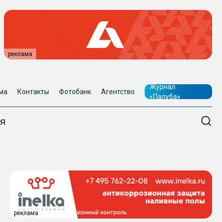
реклама
Журнал
ма
Контакты
Фотобанк
Агентство
«Палуба»
я
реклама