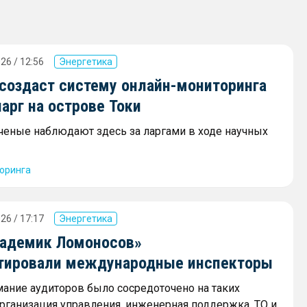
26 / 12:56
Энергетика
 создаст систему онлайн-мониторинга
арг на острове Токи
ученые наблюдают здесь за ларгами в ходе научных
оринга
26 / 17:17
Энергетика
адемик Ломоносов»
тировали международные инспекторы
ание аудиторов было сосредоточено на таких
 организация управления, инженерная поддержка, ТО и