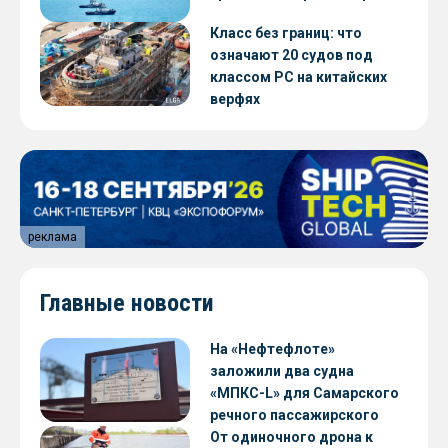
Класс без границ: что
означают 20 судов под
классом РС на китайских
верфях
реклама
Главные новости
На «Нефтефлоте»
заложили два судна
«МПКС-L» для Самарского
речного пассажирского
предприятия
От одиночного дрона к