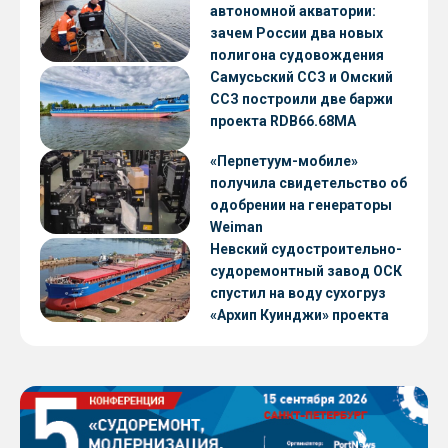
автономной акватории:
зачем России два новых
полигона судовождения
Самусьский ССЗ и Омский
ССЗ построили две баржи
проекта RDB66.68МА
«Перпетуум-мобиле»
получила свидетельство об
одобрении на генераторы
Weiman
Невский судостроительно-
судоремонтный завод ОСК
спустил на воду сухогруз
«Архип Куинджи» проекта
RSD59