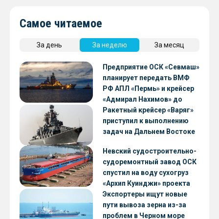
Самое читаемое
За день
За неделю
За месяц
Предприятие ОСК «Севмаш»
планирует передать ВМФ
РФ АПЛ «Пермь» и крейсер
«Адмирал Нахимов» до
конца 2026 года
Ракетный крейсер «Варяг»
приступил к выполнению
задач на Дальнем Востоке
Невский судостроительно-
судоремонтный завод ОСК
спустил на воду сухогруз
«Архип Куинджи» проекта
RSD59
Экспортеры ищут новые
пути вывоза зерна из-за
проблем в Черном море