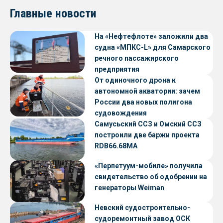
Главные новости
На «Нефтефлоте» заложили два
судна «МПКС-L» для Самарского
речного пассажирского
предприятия
От одиночного дрона к
автономной акватории: зачем
России два новых полигона
судовождения
Самусьский ССЗ и Омский ССЗ
построили две баржи проекта
RDB66.68МА
«Перпетуум-мобиле» получила
свидетельство об одобрении на
генераторы Weiman
Невский судостроительно-
судоремонтный завод ОСК