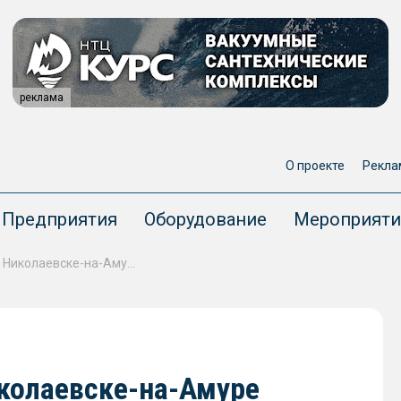
реклама
О проекте
Рекла
Предприятия
Оборудование
Мероприяти
На ледовой переправе в Николаевске-на-Амуре произошло столкновение СВП и автомобиля
иколаевске-на-Амуре