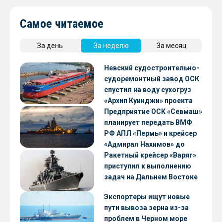
Самое читаемое
За день
За неделю
За месяц
Невский судостроительно-
судоремонтный завод ОСК
спустил на воду сухогруз
«Архип Куинджи» проекта
RSD59
Предприятие ОСК «Севмаш»
планирует передать ВМФ
РФ АПЛ «Пермь» и крейсер
«Адмирал Нахимов» до
конца 2026 года
Ракетный крейсер «Варяг»
приступил к выполнению
задач на Дальнем Востоке
Экспортеры ищут новые
пути вывоза зерна из-за
проблем в Черном море