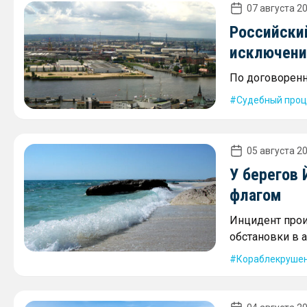
07 августа 20
Российски
исключени
По договоренн
Судебный проц
05 августа 20
У берегов
флагом
Инцидент про
обстановки в 
Кораблекруше