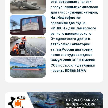
отечественные аналоги
пропульсивных комплексов
для глиссирующих катеров,
скоростных судов и судов с
На «Нефтефлоте»
малой осадкой
заложили два судна
«МПКС-L» для Самарского
речного пассажирского
предприятия
От одиночного дрона к
автономной акватории:
зачем России два новых
полигона судовождения
Самусьский ССЗ и Омский
ССЗ построили две баржи
проекта RDB66.68МА