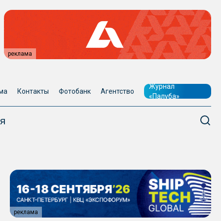
реклама
Журнал
ма
Контакты
Фотобанк
Агентство
«Палуба»
я
реклама