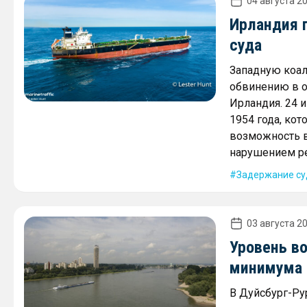
04 августа 20
Ирландия 
суда
Западную коал
обвинению в о
Ирландия. 24 
1954 года, ко
возможность в
нарушением ре
Задержание су
03 августа 20
Уровень во
минимума
В Дуйсбург-Ру