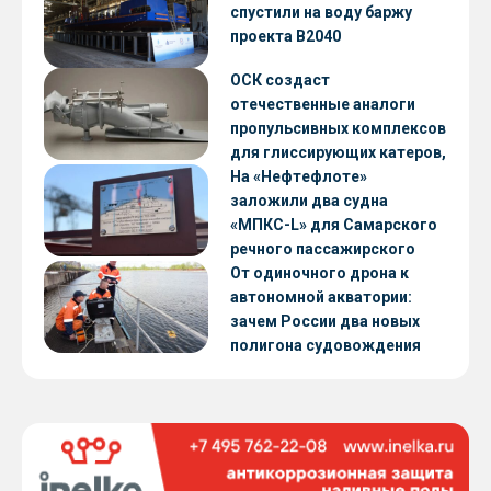
CNF22
спустили на воду баржу
проекта В2040
ОСК создаст
отечественные аналоги
пропульсивных комплексов
для глиссирующих катеров,
скоростных судов и судов с
На «Нефтефлоте»
малой осадкой
заложили два судна
«МПКС-L» для Самарского
речного пассажирского
предприятия
От одиночного дрона к
автономной акватории:
зачем России два новых
полигона судовождения