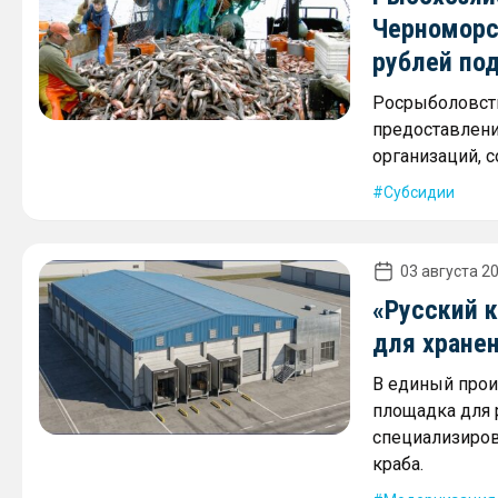
Черноморс
рублей по
Росрыболовств
предоставлени
организаций, 
Субсидии
03 августа 20
«Русский 
для хране
В единый прои
площадка для
специализиров
краба.