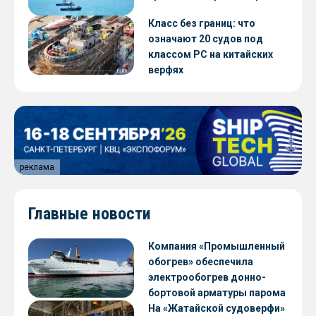
Класс без границ: что
означают 20 судов под
классом РС на китайских
верфях
реклама
Главные новости
Компания «Промышленный
обогрев» обеспечила
электрообогрев донно-
бортовой арматуры парома
«Петропавловск» проекта
На «Жатайской судоверфи»