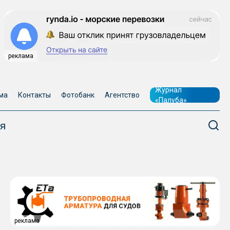
реклама
Журнал
ма
Контакты
Фотобанк
Агентство
«Палуба»
я
реклама