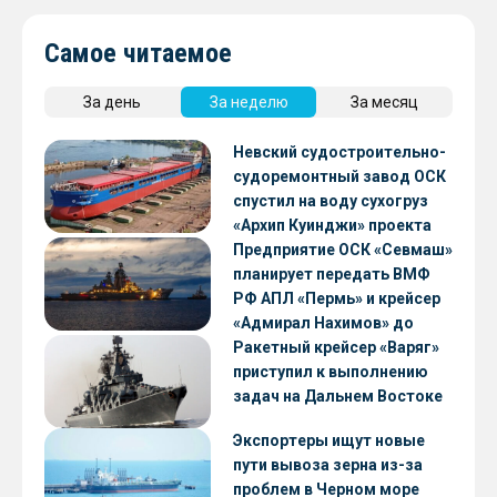
Самое читаемое
За день
За неделю
За месяц
Невский судостроительно-
судоремонтный завод ОСК
спустил на воду сухогруз
«Архип Куинджи» проекта
RSD59
Предприятие ОСК «Севмаш»
планирует передать ВМФ
РФ АПЛ «Пермь» и крейсер
«Адмирал Нахимов» до
конца 2026 года
Ракетный крейсер «Варяг»
приступил к выполнению
задач на Дальнем Востоке
Экспортеры ищут новые
пути вывоза зерна из-за
проблем в Черном море