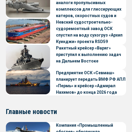
аналоги пропульсивных
комплексов для глиссирующих
катеров, скоростных судов и
судов с малой осадкой
Невский судостроительно-
судоремонтный завод ОСК
спустил на воду сухогруз «Архип
Куинджи» проекта RSD59
Ракетный крейсер «Варяг»
приступил к выполнению задач
на Дальнем Востоке
Предприятие ОСК «Севмаш»
планирует передать ВМФ РФ АПЛ
«Пермь» и крейсер «Адмирал
Нахимов» до конца 2026 года
Главные новости
Компания «Промышленный
обогрев» обеспечила