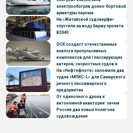
электрообогрев донно-бортовой
арматуры парома
«Петропавловск» проекта CNF22
На «Жатайской судоверфи»
спустили на воду баржу проекта
В2040
ОСК создаст отечественные
аналоги пропульсивных
комплексов для глиссирующих
катеров, скоростных судов и
судов с малой осадкой
На «Нефтефлоте» заложили два
судна «МПКС-L» для Самарского
речного пассажирского
предприятия
От одиночного дрона к
автономной акватории: зачем
России два новых полигона
судовождения