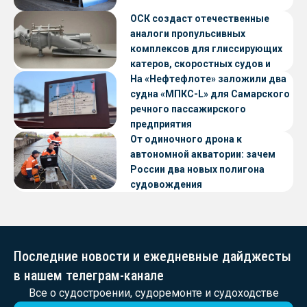
ОСК создаст отечественные
аналоги пропульсивных
комплексов для глиссирующих
катеров, скоростных судов и
судов с малой осадкой
На «Нефтефлоте» заложили два
судна «МПКС-L» для Самарского
речного пассажирского
предприятия
От одиночного дрона к
автономной акватории: зачем
России два новых полигона
судовождения
Последние новости и ежедневные дайджесты
в нашем телеграм-канале
Все о судостроении, судоремонте и судоходстве