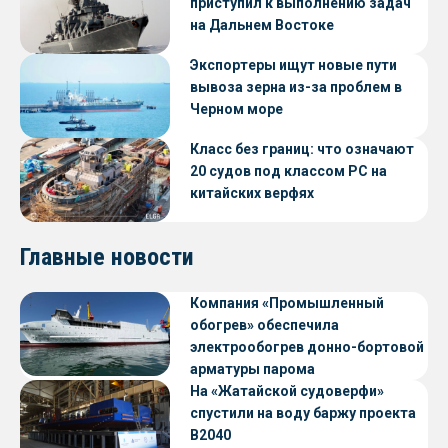
приступил к выполнению задач
на Дальнем Востоке
Экспортеры ищут новые пути
вывоза зерна из-за проблем в
Черном море
Класс без границ: что означают
20 судов под классом РС на
китайских верфях
Главные новости
Компания «Промышленный
обогрев» обеспечила
электрообогрев донно-бортовой
арматуры парома
«Петропавловск» проекта CNF22
На «Жатайской судоверфи»
спустили на воду баржу проекта
В2040