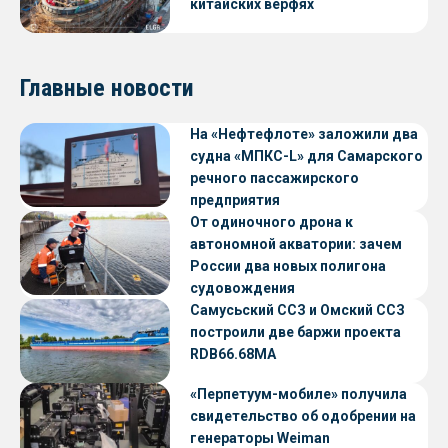
китайских верфях
Главные новости
На «Нефтефлоте» заложили два
судна «МПКС-L» для Самарского
речного пассажирского
предприятия
От одиночного дрона к
автономной акватории: зачем
России два новых полигона
судовождения
Самусьский ССЗ и Омский ССЗ
построили две баржи проекта
RDB66.68МА
«Перпетуум-мобиле» получила
свидетельство об одобрении на
генераторы Weiman