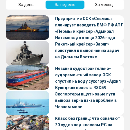
За день
За неделю
За месяц
Предприятие ОСК «Севмаш»
планирует передать ВМФ РФ АПЛ
«Пермь» и крейсер «Адмирал
Нахимов» до конца 2026 года
Ракетный крейсер «Варяг»
приступил к выполнению задач
на Дальнем Востоке
Невский судостроительно-
судоремонтный завод ОСК
спустил на воду сухогруз «Архип
Куинджи» проекта RSD59
Экспортеры ищут новые пути
вывоза зерна из-за проблем в
Черном море
Класс без границ: что означают
20 судов под классом РС на