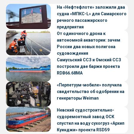
На «Нефтефлоте» заложили два
судна «МПКС-L» для Самарского
речного пассажирского
предприятия
От одиночного дрона к
автономной акватории: зачем
России два новых полигона
судовождения
Самусьский ССЗ и Омский ССЗ
построили две баржи проекта
RDB66.68МА
«Перпетуум-мобиле» получила
свидетельство об одобрении на
генераторы Weiman
Невский судостроительно-
судоремонтный завод ОСК
спустил на воду сухогруз «Архип
Куинджи» проекта RSD59