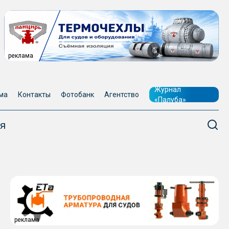
реклама
Журнал
ма
Контакты
Фотобанк
Агентство
«Палуба»
я
реклама