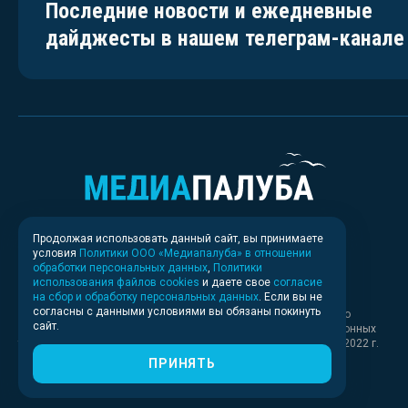
Последние новости и ежедневные
дайджесты в нашем телеграм-канале
Продолжая использовать данный сайт, вы принимаете
условия
Политики ООО «Медиапалуба» в отношении
обработки персональных данных
,
Политики
использования файлов cookies
и даете свое
согласие
на сбор и обработку персональных данных
. Если вы не
согласны с данными условиями вы обязаны покинуть
Свидетельство о регистрации СМИ ИА № ФС 77 - 83037 выдано
сайт.
Федеральной службой по надзору в сфере связи, информационных
технологий и массовых коммуникаций (Роскомнадзор) 30.03.2022 г.
ПРИНЯТЬ