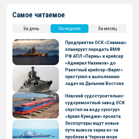
Самое читаемое
За день
За неделю
За месяц
Предприятие ОСК «Севмаш»
планирует передать ВМФ
РФ АПЛ «Пермь» и крейсер
«Адмирал Нахимов» до
конца 2026 года
Ракетный крейсер «Варяг»
приступил к выполнению
задач на Дальнем Востоке
Невский судостроительно-
судоремонтный завод ОСК
спустил на воду сухогруз
«Архип Куинджи» проекта
RSD59
Экспортеры ищут новые
пути вывоза зерна из-за
проблем в Черном море