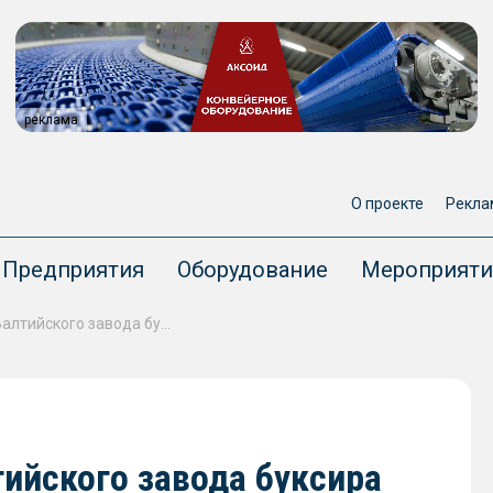
реклама
О проекте
Рекла
Предприятия
Оборудование
Мероприяти
Подъем затонувшего у Балтийского завода буксира «Капитан Ушаков» сдвинули на неопределенный срок
ийского завода буксира