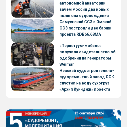
автономной акватории:
зачем России два новых
полигона судовождения
Самусьский ССЗ и Омский
ССЗ построили две баржи
проекта RDB66.68МА
«Перпетуум-мобиле»
получила свидетельство об
одобрении на генераторы
Weiman
Невский судостроительно-
судоремонтный завод ОСК
спустил на воду сухогруз
«Архип Куинджи» проекта
RSD59