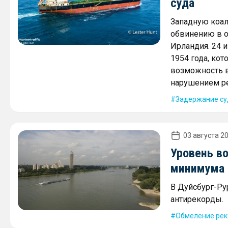
суда
Западную коал
обвинению в о
Ирландия. 24 
1954 года, ко
возможность в
нарушением ре
Задержание су
03 августа 20
Уровень во
минимума
В Дуйсбург-Ру
антирекорды.
Обмеление рек