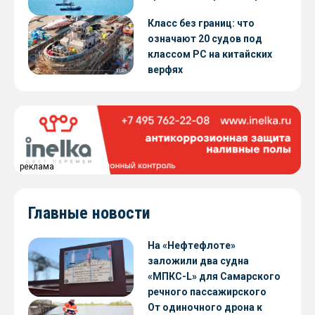
Класс без границ: что
означают 20 судов под
классом РС на китайских
верфях
реклама
Главные новости
На «Нефтефлоте»
заложили два судна
«МПКС-L» для Самарского
речного пассажирского
предприятия
От одиночного дрона к