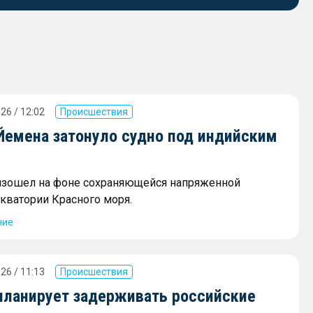
26 / 12:02
Происшествия
 Йемена затонуло судно под индийским
изошел на фоне сохраняющейся напряженной
акватории Красного моря.
ние
26 / 11:13
Происшествия
планирует задерживать российские