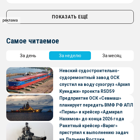
ПОКАЗАТЬ ЕЩЁ
реклама
Самое читаемое
За день
За неделю
За месяц
Невский судостроительно-
судоремонтный завод ОСК
спустил на воду сухогруз «Архип
Куинджи» проекта RSD59
Предприятие ОСК «Севмаш»
планирует передать ВМФ РФ АПЛ
«Пермь» и крейсер «Адмирал
Нахимов» до конца 2026 года
Ракетный крейсер «Варяг»
приступил к выполнению задач
на Дальнем Востоке