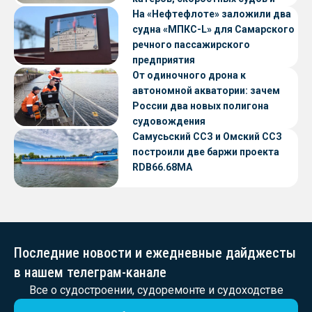
судов с малой осадкой
На «Нефтефлоте» заложили два
судна «МПКС-L» для Самарского
речного пассажирского
предприятия
От одиночного дрона к
автономной акватории: зачем
России два новых полигона
судовождения
Самусьский ССЗ и Омский ССЗ
построили две баржи проекта
RDB66.68МА
Последние новости и ежедневные дайджесты
в нашем телеграм-канале
Все о судостроении, судоремонте и судоходстве