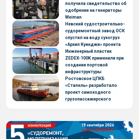
получила свидетельство об
одобрении на генераторы
Weiman
Невский судостроительно-
судоремонтный завод ОСК
спустил на воду сухогруз
«Архип Куинджи» проекта
RSD59
Инженерный пластик
ZEDEX-100K применили при
создании портовой
инфраструктуры
Ростовское ЦПКБ
«Стапель» разработало
проект самоходного
грузопассажирского
парома RDB 56.06 для
Таймырского Долгано-
Ненецкого округа