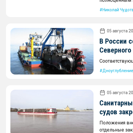
полноценным 
Николай Чудот
05 августа 20
В России 
Северного
Соответствующ
Дноуглублени
05 августа 20
Санитарны
судов закр
Положения вне
отдельные зак