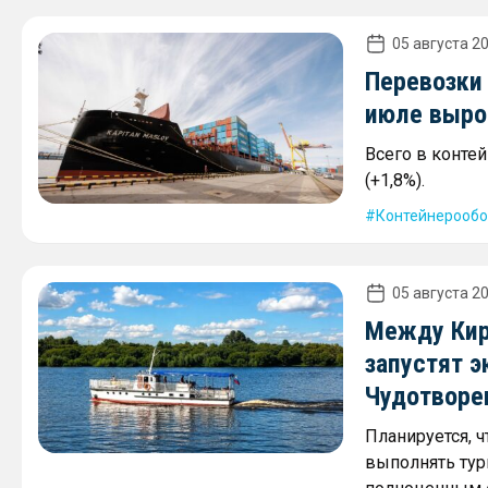
05 августа 20
Перевозки
июле выро
Всего в конте
(+1,8%).
Контейнерообо
05 августа 20
Между Кир
запустят 
Чудотворе
Планируется, 
выполнять тур