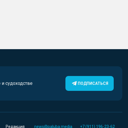
е и судоходстве
ПОДПИСАТЬСЯ
Редакция
news@paluba.media
+7 (911) 196-23-62