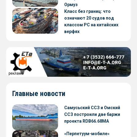
Ормуз
Класс без границ: что
означают 20 судов под
классом РС на китайских
верфях
реклама
Главные новости
Самусьский ССЗ и Омский
ССЗ построили две баржи
проекта RDB66.68МА
«Перпетуум-мобиле»