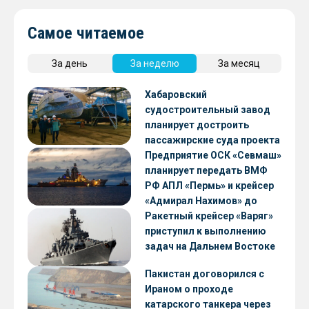
Самое читаемое
За день
За неделю
За месяц
Хабаровский
судостроительный завод
планирует достроить
пассажирские суда проекта
А45-2
Предприятие ОСК «Севмаш»
планирует передать ВМФ
РФ АПЛ «Пермь» и крейсер
«Адмирал Нахимов» до
конца 2026 года
Ракетный крейсер «Варяг»
приступил к выполнению
задач на Дальнем Востоке
Пакистан договорился с
Ираном о проходе
катарского танкера через