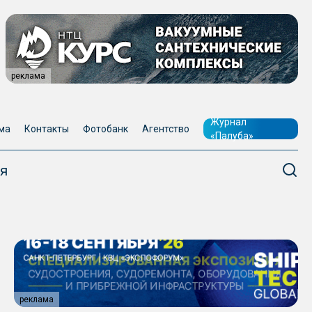
реклама
Журнал
ма
Контакты
Фотобанк
Агентство
«Палуба»
я
реклама