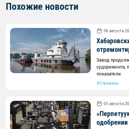
Похожие новости
06 августа 20
Хабаровск
отремонти
Завод продолж
судоремонта, 
показатели.
Стрежень
05 августа 20
«Перпетуу
одобрении