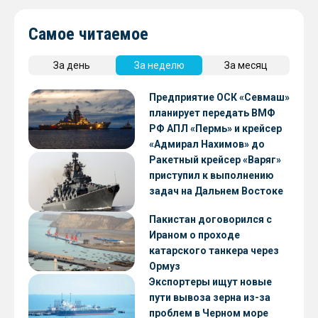
Самое читаемое
За день
За неделю
За месяц
Предприятие ОСК «Севмаш»
планирует передать ВМФ
РФ АПЛ «Пермь» и крейсер
«Адмирал Нахимов» до
конца 2026 года
Ракетный крейсер «Варяг»
приступил к выполнению
задач на Дальнем Востоке
Пакистан договорился с
Ираном о проходе
катарского танкера через
Ормуз
Экспортеры ищут новые
пути вывоза зерна из-за
проблем в Черном море