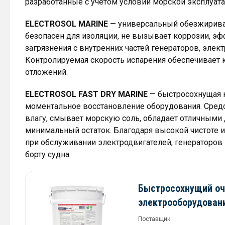
разработанные с учётом условий морской эксплуата
ELECTROSOL MARINE
— универсальный обезжирива
безопасен для изоляции, не вызывает коррозии, э
загрязнения с внутренних частей генераторов, элек
Контролируемая скорость испарения обеспечивает 
отложений.
ELECTROSOL FAST DRY MARINE
— быстросохнущая к
моментальное восстановление оборудования. Средс
влагу, смывает морскую соль, обладает отличными
минимальный остаток. Благодаря высокой чистоте и
при обслуживании электродвигателей, генераторов 
борту судна.
Быстросохнущий оч
электрооборудован
Поставщик