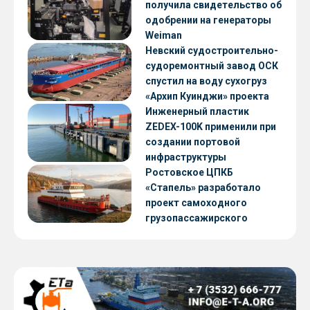
получила свидетельство об
одобрении на генераторы
Weiman
Невский судостроительно-
судоремонтный завод ОСК
спустил на воду сухогруз
«Архип Куинджи» проекта
RSD59
Инженерный пластик
ZEDEX-100K применили при
создании портовой
инфраструктуры
Ростовское ЦПКБ
«Стапель» разработало
проект самоходного
грузопассажирского
парома RDB 56.06 для
Таймырского Долгано-
Ненецкого округа