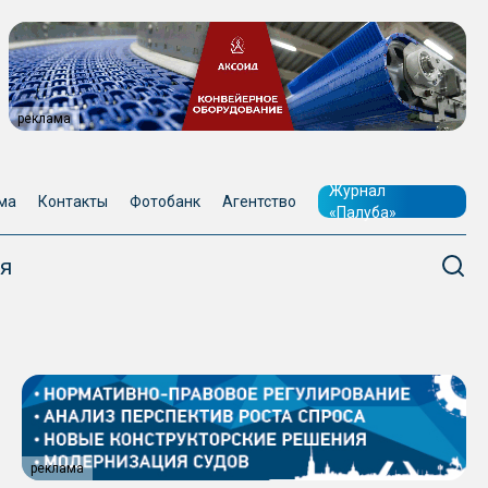
реклама
Журнал
ма
Контакты
Фотобанк
Агентство
«Палуба»
я
реклама