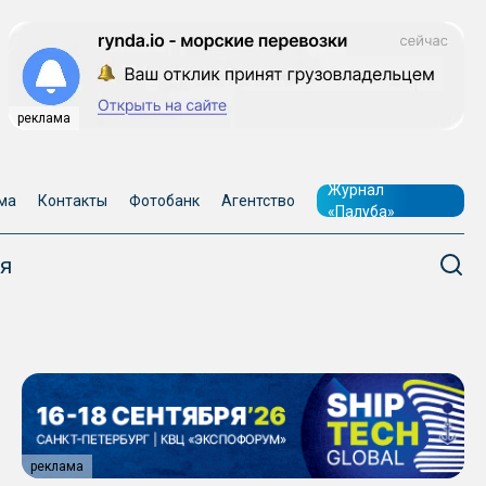
реклама
Журнал
ма
Контакты
Фотобанк
Агентство
«Палуба»
я
реклама