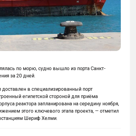
лялась по морю, судно вышло из порта Санкт-
ния за 20 дней.
л доставлен в специализированный порт
троенный египетской стороной для приёма
орпуса реактора запланирована на середину ноября,
ижением этого ключевого этапа проекта, — отметил
останциям Шериф Хелми.