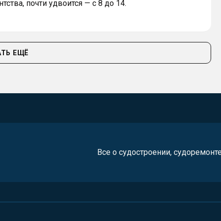
тства, почти удвоится — с 8 до 14.
ТЬ ЕЩЁ
Все о судостроении, судоремонт