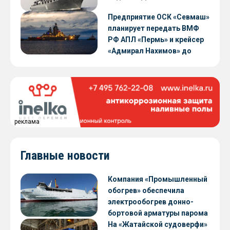
Предприятие ОСК «Севмаш»
планирует передать ВМФ
РФ АПЛ «Пермь» и крейсер
«Адмирал Нахимов» до
конца 2026 года
реклама
Главные новости
Компания «Промышленный
обогрев» обеспечила
электрообогрев донно-
бортовой арматуры парома
«Петропавловск» проекта
На «Жатайской судоверфи»