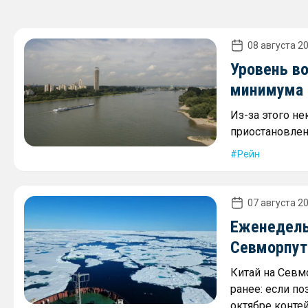
08 августа 20
Уровень в
минимума 2
Из-за этого не
приостановлен
Рейн
07 августа 20
Еженедель
Севморпути
Китай на Севм
ранее: если по
октябре контей