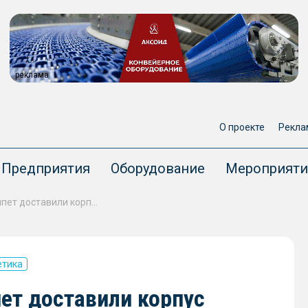
реклама
О проекте
Рекла
Предприятия
Оборудование
Мероприяти
Из Санкт-Петербурга в Египет доставили корпус реактора для первого энергоблока АЭС «Эль-Дабаа»
етика
пет доставили корпус