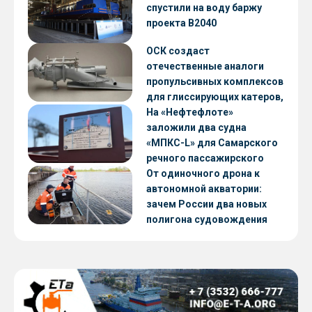
CNF22
спустили на воду баржу
проекта В2040
ОСК создаст
отечественные аналоги
пропульсивных комплексов
для глиссирующих катеров,
скоростных судов и судов с
На «Нефтефлоте»
малой осадкой
заложили два судна
«МПКС-L» для Самарского
речного пассажирского
предприятия
От одиночного дрона к
автономной акватории:
зачем России два новых
полигона судовождения