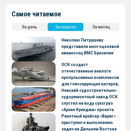
Самое читаемое
За день
За неделю
За месяц
Николаю Патрушеву
представили многоцелевой
авианосец ВМС Бразилии
ОСК создаст
отечественные аналоги
пропульсивных комплексов
для глиссирующих катеров,
скоростных судов и судов с
Невский судостроительно-
малой осадкой
судоремонтный завод ОСК
спустил на воду сухогруз
«Архип Куинджи» проекта
RSD59
Ракетный крейсер «Варяг»
приступил к выполнению
задач на Дальнем Востоке