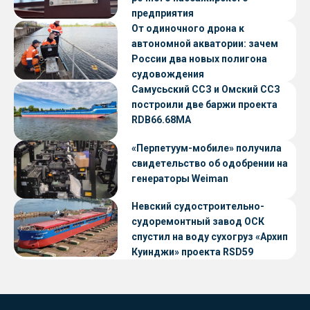
предприятия
От одиночного дрона к
автономной акватории: зачем
России два новых полигона
судовождения
Самусьский ССЗ и Омский ССЗ
построили две баржи проекта
RDB66.68МА
«Перпетуум-мобиле» получила
свидетельство об одобрении на
генераторы Weiman
Невский судостроительно-
судоремонтный завод ОСК
спустил на воду сухогруз «Архип
Куинджи» проекта RSD59