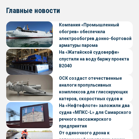
Главные новости
Компания «Промышленный
обогрев» обеспечила
электрообогрев донно-бортовой
арматуры парома
«Петропавловск» проекта CNF22
На «Жатайской судоверфи»
спустили на воду баржу проекта
В2040
ОСК создаст отечественные
аналоги пропульсивных
комплексов для глиссирующих
катеров, скоростных судов и
судов с малой осадкой
На «Нефтефлоте» заложили два
судна «МПКС-L» для Самарского
речного пассажирского
предприятия
От одиночного дрона к