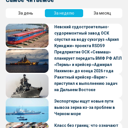
За день
За неделю
За месяц
Невский судостроительно-
судоремонтный завод ОСК
спустил на воду сухогруз «Архип
Куинджи» проекта RSD59
Предприятие ОСК «Севмаш»
планирует передать ВМФ РФ АПЛ
«Пермь» и крейсер «Адмирал
Нахимов» до конца 2026 года
Ракетный крейсер «Варяг»
приступил к выполнению задач
на Дальнем Востоке
Экспортеры ищут новые пути
вывоза зерна из-за проблем в
Черном море
Класс без границ: что означают