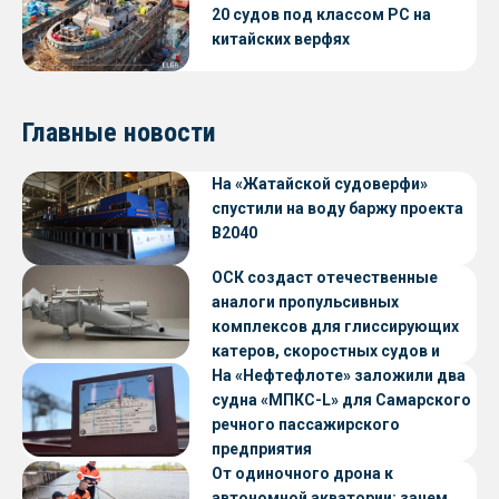
20 судов под классом РС на
китайских верфях
Главные новости
На «Жатайской судоверфи»
спустили на воду баржу проекта
В2040
ОСК создаст отечественные
аналоги пропульсивных
комплексов для глиссирующих
катеров, скоростных судов и
судов с малой осадкой
На «Нефтефлоте» заложили два
судна «МПКС-L» для Самарского
речного пассажирского
предприятия
От одиночного дрона к
автономной акватории: зачем