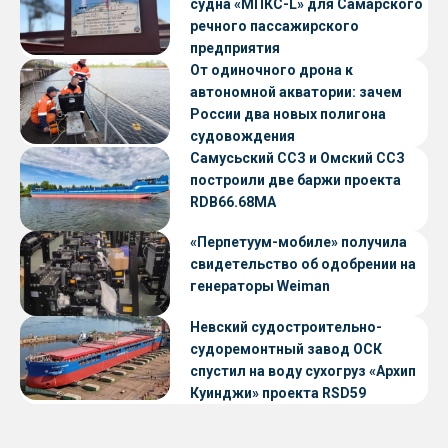
судна «МПКС-L» для Самарского
речного пассажирского
предприятия
От одиночного дрона к
автономной акватории: зачем
России два новых полигона
судовождения
Самусьский ССЗ и Омский ССЗ
построили две баржи проекта
RDB66.68МА
«Перпетуум-мобиле» получила
свидетельство об одобрении на
генераторы Weiman
Невский судостроительно-
судоремонтный завод ОСК
спустил на воду сухогруз «Архип
Куинджи» проекта RSD59