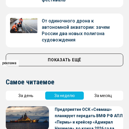
От одиночного дрона к
автономной акватории: зачем
России два новых полигона
судовождения
ПОКАЗАТЬ ЕЩЁ
реклама
реклама
Самое читаемое
За день
За неделю
За месяц
Предприятие ОСК «Севмаш»
планирует передать ВМФ РФ АПЛ
«Пермь» и крейсер «Адмирал
Нахимов» до конца 2026 года