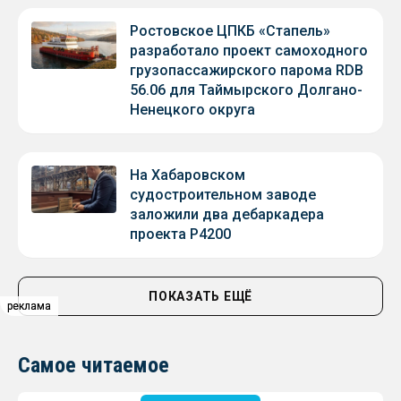
Ростовское ЦПКБ «Стапель»
разработало проект самоходного
грузопассажирского парома RDB
56.06 для Таймырского Долгано-
Ненецкого округа
На Хабаровском
судостроительном заводе
заложили два дебаркадера
проекта Р4200
ПОКАЗАТЬ ЕЩЁ
реклама
реклама
реклама
Самое читаемое