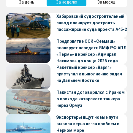
За день
За неделю
За месяц
Хабаровский судостроительный
завод планирует достроить
пассажирские суда проекта А45-2
Предприятие ОСК «Севмаш»
планирует передать ВМФ РФ АПЛ
«Пермь» и крейсер «Адмирал
Нахимов» до конца 2026 года
Ракетный крейсер «Варяг»
приступил к выполнению задач
на Дальнем Востоке
Пакистан договорился с Ираном
о проходе катарского танкера
через Ормуз
Экспортеры ищут новые пути
вывоза зерна из-за проблем в
Черном море