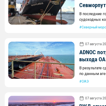
Севморпути
В последние г
судоходных ко
Северный морс
07 августа 20
ADNOC пот
выхода ОА
В результате 
по данным аген
ОАЭ
07 августа 20