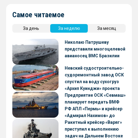
Самое читаемое
За день
За неделю
За месяц
Николаю Патрушеву
представили многоцелевой
авианосец ВМС Бразилии
Невский судостроительно-
судоремонтный завод ОСК
спустил на воду сухогруз
«Архип Куинджи» проекта
RSD59
Предприятие ОСК «Севмаш»
планирует передать ВМФ
РФ АПЛ «Пермь» и крейсер
«Адмирал Нахимов» до
конца 2026 года
Ракетный крейсер «Варяг»
приступил к выполнению
задач на Дальнем Востоке