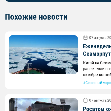
Похожие новости
07 августа 20
Еженедель
Севморпути
Китай на Севм
ранее: если по
октябре контей
Северный морс
07 августа 20
Росатом о