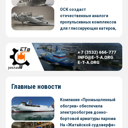
ОСК создаст
отечественные аналоги
пропульсивных комплексов
для глиссирующих катеров,
скоростных судов и судов с
малой осадкой
реклама
Главные новости
Компания «Промышленный
обогрев» обеспечила
электрообогрев донно-
бортовой арматуры парома
«Петропавловск» проекта
На «Жатайской судоверфи»