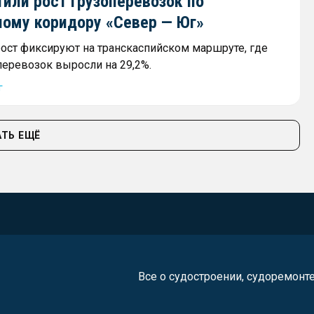
или рост грузоперевозок по
ному коридору «Север — Юг»
ост фиксируют на транскаспийском маршруте, где
еревозок выросли на 29,2%.
г
ТЬ ЕЩЁ
Все о судостроении, судоремонт