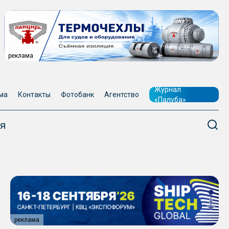
реклама
Журнал
ма
Контакты
Фотобанк
Агентство
«Палуба»
я
реклама