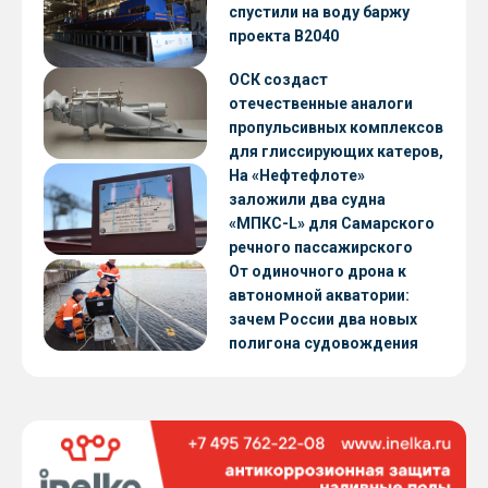
CNF22
спустили на воду баржу
проекта В2040
ОСК создаст
отечественные аналоги
пропульсивных комплексов
для глиссирующих катеров,
скоростных судов и судов с
На «Нефтефлоте»
малой осадкой
заложили два судна
«МПКС-L» для Самарского
речного пассажирского
предприятия
От одиночного дрона к
автономной акватории:
зачем России два новых
полигона судовождения