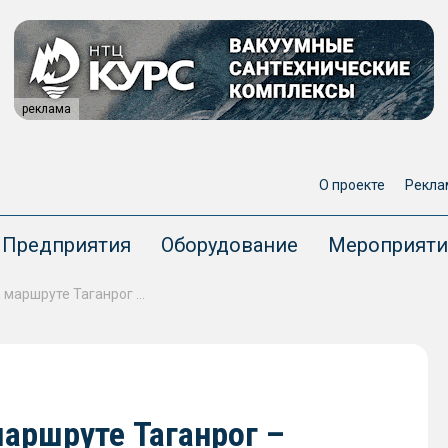
реклама
О проекте
Рекла
Предприятия
Оборудование
Мероприяти
В навигацию 2026 года на маршруте Таганрог – Волгодонск планируют использовать СПК «Метеор 120Р
маршруте Таганрог –