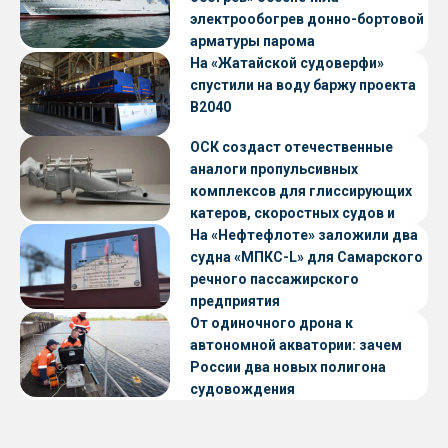
электрообогрев донно-бортовой
арматуры парома
«Петропавловск» проекта CNF22
На «Жатайской судоверфи»
спустили на воду баржу проекта
В2040
ОСК создаст отечественные
аналоги пропульсивных
комплексов для глиссирующих
катеров, скоростных судов и
судов с малой осадкой
На «Нефтефлоте» заложили два
судна «МПКС-L» для Самарского
речного пассажирского
предприятия
От одиночного дрона к
автономной акватории: зачем
России два новых полигона
судовождения