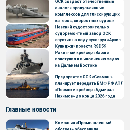
ОСК создаст отечественные
аналоги пропульсивных
комплексов для глиссирующих
катеров, скоростных судов и
судов с малой осадкой
Невский судостроительно-
судоремонтный завод ОСК
спустил на воду сухогруз «Архип
Куинджи» проекта RSD59
Ракетный крейсер «Варяг»
приступил к выполнению задач
на Дальнем Востоке
Предприятие ОСК «Севмаш»
планирует передать ВМФ РФ АПЛ
«Пермь» и крейсер «Адмирал
Нахимов» до конца 2026 года
Главные новости
Компания «Промышленный
обогрев» обеспечила