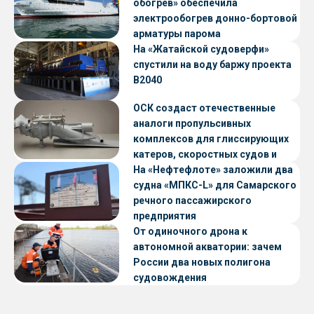
обогрев» обеспечила
электрообогрев донно-бортовой
арматуры парома
«Петропавловск» проекта CNF22
На «Жатайской судоверфи»
спустили на воду баржу проекта
В2040
ОСК создаст отечественные
аналоги пропульсивных
комплексов для глиссирующих
катеров, скоростных судов и
судов с малой осадкой
На «Нефтефлоте» заложили два
судна «МПКС-L» для Самарского
речного пассажирского
предприятия
От одиночного дрона к
автономной акватории: зачем
России два новых полигона
судовождения