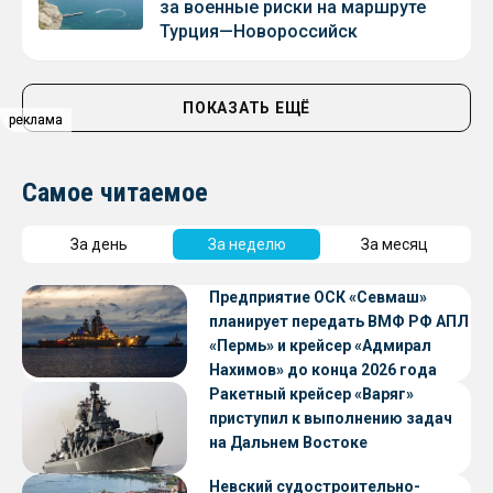
за военные риски на маршруте
Турция—Новороссийск
ПОКАЗАТЬ ЕЩЁ
реклама
реклама
Самое читаемое
За день
За неделю
За месяц
Предприятие ОСК «Севмаш»
планирует передать ВМФ РФ АПЛ
«Пермь» и крейсер «Адмирал
Нахимов» до конца 2026 года
Ракетный крейсер «Варяг»
приступил к выполнению задач
на Дальнем Востоке
Невский судостроительно-