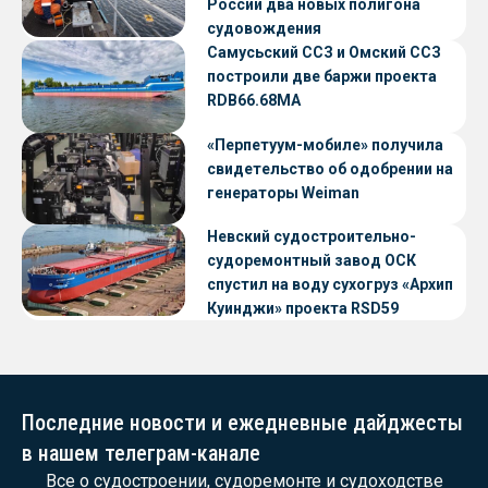
России два новых полигона
судовождения
Самусьский ССЗ и Омский ССЗ
построили две баржи проекта
RDB66.68МА
«Перпетуум-мобиле» получила
свидетельство об одобрении на
генераторы Weiman
Невский судостроительно-
судоремонтный завод ОСК
спустил на воду сухогруз «Архип
Куинджи» проекта RSD59
Последние новости и ежедневные дайджесты
в нашем телеграм-канале
Все о судостроении, судоремонте и судоходстве