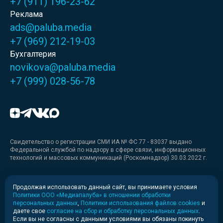
+7 (911) 196-23-62
Реклама
ads@paluba.media
+7 (969) 212-19-03
Бухгалтерия
novikova@paluba.media
+7 (999) 028-56-78
Свидетельство о регистрации СМИ ИА № ФС 77 - 83037 выдано
Федеральной службой по надзору в сфере связи, информационных
технологий и массовых коммуникаций (Роскомнадзор) 30.03.2022 г.
Медиакит
Продолжая использовать данный сайт, вы принимаете условия
Политики ООО «Медиапалуба» в отношении обработки
Медиакит для печати
персональных данных
,
Политики использования файлов cookies
и
даете свое
согласие на сбор и обработку персональных данных
.
Если вы не согласны с данными условиями вы обязаны покинуть