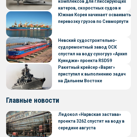
комплексов для глиссирующих
катеров, скоростных судов и
судов с малой осадкой
Южная Корея начинает осваивать
перевозку грузов по Севморпути
Невский судостроительно-
судоремонтный завод ОСК
спустил на воду сухогруз «Архип
Куинджи» проекта RSD59
Ракетный крейсер «Варяг»
приступил к выполнению задач
на Дальнем Востоке
Главные новости
Ледокол «Нарвская застава»
проекта 3262 спустят на воду в
середине августа