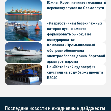
Южная Корея начинает осваивать
перевозку грузов по Севморпути
«Разработчикам безэкипажных
катеров нужно вместе
формировать рынок, а не
конкурировать»
Компания «Промышленный
обогрев» обеспечила
электрообогрев донно-бортовой
арматуры парома
«Петропавловск» проекта CNF22
На «Жатайской судоверфи»
спустили на воду баржу проекта
В2040
Последние новости и ежедневные дайджесты