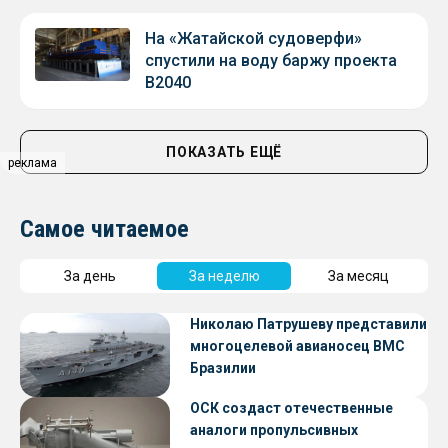
На «Жатайской судоверфи»
спустили на воду баржу проекта
В2040
ПОКАЗАТЬ ЕЩЁ
реклама
Самое читаемое
За день
За неделю
За месяц
Николаю Патрушеву представили
многоцелевой авианосец ВМС
Бразилии
ОСК создаст отечественные
аналоги пропульсивных