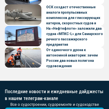
ОСК создаст отечественные
аналоги пропульсивных
комплексов для глиссирующих
катеров, скоростных судов и
судов с малой осадкой
На «Нефтефлоте» заложили два
судна «МПКС-L» для Самарского
речного пассажирского
предприятия
От одиночного дрона к
автономной акватории: зачем
России два новых полигона
судовождения
Последние новости и ежедневные дайджесты
в нашем телеграм-канале
Все о судостроении, судоремонте и судоходстве