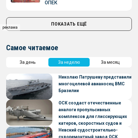
ОПЕК
ПОКАЗАТЬ ЕЩЁ
реклама
Самое читаемое
За день
За неделю
За месяц
Николаю Патрушеву представили
многоцелевой авианосец ВМС
Бразилии
ОСК создаст отечественные
аналоги пропульсивных
комплексов для глиссирующих
катеров, скоростных судов и
судов с малой осадкой
Невский судостроительно-
судоремонтный завод ОСК