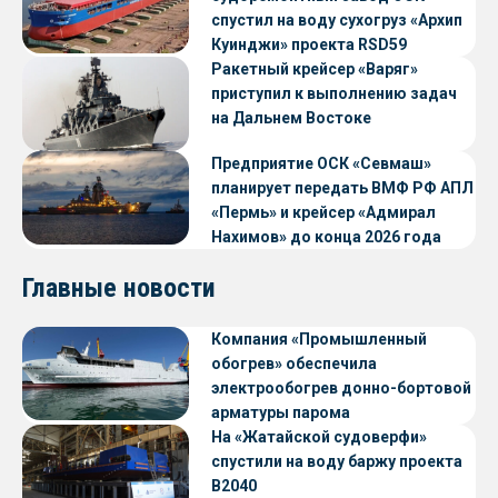
спустил на воду сухогруз «Архип
Куинджи» проекта RSD59
Ракетный крейсер «Варяг»
приступил к выполнению задач
на Дальнем Востоке
Предприятие ОСК «Севмаш»
планирует передать ВМФ РФ АПЛ
«Пермь» и крейсер «Адмирал
Нахимов» до конца 2026 года
Главные новости
Компания «Промышленный
обогрев» обеспечила
электрообогрев донно-бортовой
арматуры парома
«Петропавловск» проекта CNF22
На «Жатайской судоверфи»
спустили на воду баржу проекта
В2040