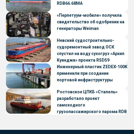
RDB66.68МА
«Перпетуум-мобиле» получила
свидетельство об одобрении на
генераторы Weiman
Невский судостроительно-
судоремонтный завод ОСК
спустил на воду сухогруз «Архип
Куинджи» проекта RSD59
Инженерный пластик ZEDEX-100K
применили при создании
портовой инфраструктуры
Ростовское ЦПКБ «Стапель»
разработало проект
самоходного
грузопассажирского парома RDB
56.06 для Таймырского Долгано-
Ненецкого округа