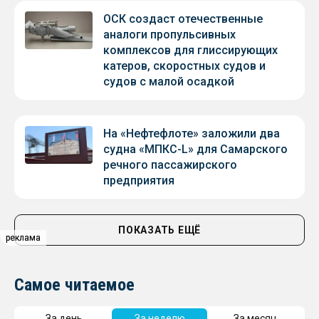
ОСК создаст отечественные
аналоги пропульсивных
комплексов для глиссирующих
катеров, скоростных судов и
судов с малой осадкой
На «Нефтефлоте» заложили два
судна «МПКС-L» для Самарского
речного пассажирского
предприятия
ПОКАЗАТЬ ЕЩЁ
реклама
реклама
Самое читаемое
За день
За неделю
За месяц