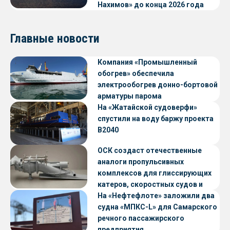
Нахимов» до конца 2026 года
Главные новости
Компания «Промышленный
обогрев» обеспечила
электрообогрев донно-бортовой
арматуры парома
«Петропавловск» проекта CNF22
На «Жатайской судоверфи»
спустили на воду баржу проекта
В2040
ОСК создаст отечественные
аналоги пропульсивных
комплексов для глиссирующих
катеров, скоростных судов и
судов с малой осадкой
На «Нефтефлоте» заложили два
судна «МПКС-L» для Самарского
речного пассажирского
предприятия