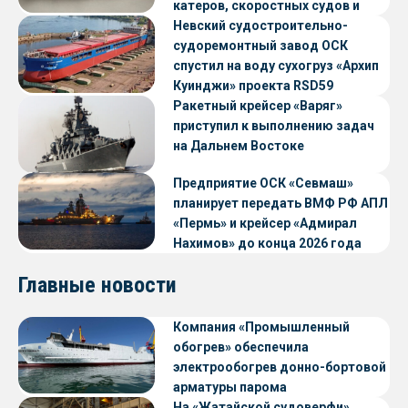
катеров, скоростных судов и
судов с малой осадкой
Невский судостроительно-
судоремонтный завод ОСК
спустил на воду сухогруз «Архип
Куинджи» проекта RSD59
Ракетный крейсер «Варяг»
приступил к выполнению задач
на Дальнем Востоке
Предприятие ОСК «Севмаш»
планирует передать ВМФ РФ АПЛ
«Пермь» и крейсер «Адмирал
Нахимов» до конца 2026 года
Главные новости
Компания «Промышленный
обогрев» обеспечила
электрообогрев донно-бортовой
арматуры парома
«Петропавловск» проекта CNF22
На «Жатайской судоверфи»