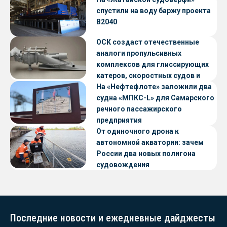
спустили на воду баржу проекта
В2040
ОСК создаст отечественные
аналоги пропульсивных
комплексов для глиссирующих
катеров, скоростных судов и
судов с малой осадкой
На «Нефтефлоте» заложили два
судна «МПКС-L» для Самарского
речного пассажирского
предприятия
От одиночного дрона к
автономной акватории: зачем
России два новых полигона
судовождения
Последние новости и ежедневные дайджесты