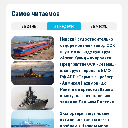
Самое читаемое
За день
За неделю
За месяц
Невский судостроительно-
судоремонтный завод ОСК
спустил на воду сухогруз
«Архип Куинджи» проекта
RSD59
Предприятие ОСК «Севмаш»
планирует передать ВМФ
РФ АПЛ «Пермь» и крейсер
«Адмирал Нахимов» до
конца 2026 года
Ракетный крейсер «Варяг»
приступил к выполнению
задач на Дальнем Востоке
Экспортеры ищут новые
пути вывоза зерна из-за
проблем в Черном море