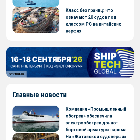
Класс без границ: что
означают 20 судов под
классом РС на китайских
верфях
реклама
Главные новости
Компания «Промышленный
обогрев» обеспечила
электрообогрев донно-
бортовой арматуры парома
«Петропавловск» проекта
На «Жатайской судоверфи»