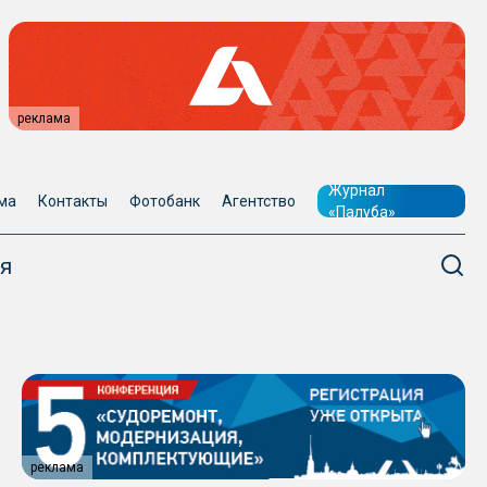
реклама
Журнал
ма
Контакты
Фотобанк
Агентство
«Палуба»
я
реклама