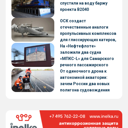
CNF22
спустили на воду баржу
проекта В2040
ОСК создаст
отечественные аналоги
пропульсивных комплексов
для глиссирующих катеров,
скоростных судов и судов с
На «Нефтефлоте»
малой осадкой
заложили два судна
«МПКС-L» для Самарского
речного пассажирского
предприятия
От одиночного дрона к
автономной акватории:
зачем России два новых
полигона судовождения