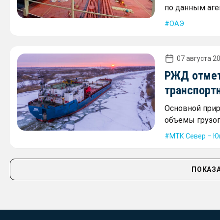
по данным аген
ОАЭ
07 августа 20
РЖД отмет
транспорт
Основной прир
объемы грузоп
МТК Север – Ю
ПОКАЗА