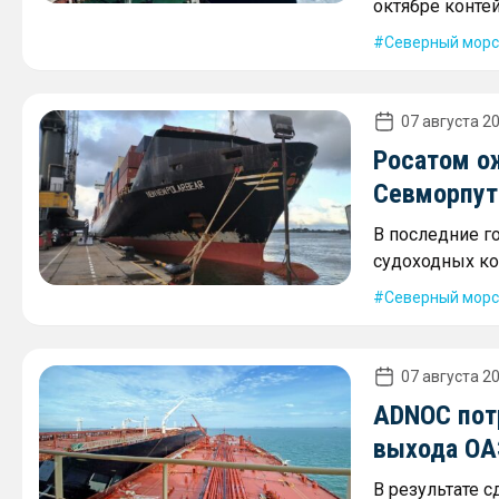
октябре контей
Северный морс
07 августа 20
Росатом о
Севморпути
В последние г
судоходных ко
Северный морс
07 августа 20
ADNOC пот
выхода ОА
В результате 