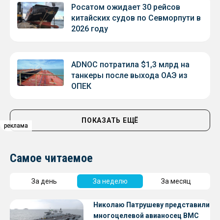
Росатом ожидает 30 рейсов
китайских судов по Севморпути в
2026 году
ADNOC потратила $1,3 млрд на
танкеры после выхода ОАЭ из
ОПЕК
ПОКАЗАТЬ ЕЩЁ
реклама
реклама
реклама
Самое читаемое
За день
За неделю
За месяц
Николаю Патрушеву представили
многоцелевой авианосец ВМС