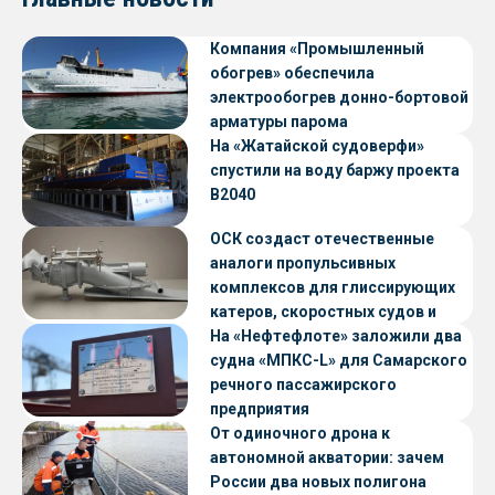
Компания «Промышленный
обогрев» обеспечила
электрообогрев донно-бортовой
арматуры парома
«Петропавловск» проекта CNF22
На «Жатайской судоверфи»
спустили на воду баржу проекта
В2040
ОСК создаст отечественные
аналоги пропульсивных
комплексов для глиссирующих
катеров, скоростных судов и
судов с малой осадкой
На «Нефтефлоте» заложили два
судна «МПКС-L» для Самарского
речного пассажирского
предприятия
От одиночного дрона к
автономной акватории: зачем
России два новых полигона