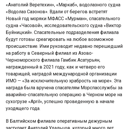
«Анатолий Веретехин», «Маркаб», водолазного судна
«Водолаз Сазонов». Вдали от берегов встретят
Новый год моряки МФАСС «Мурман», спасательного
судна «Часовой», исследовательского судна «Виктор
Буйницкий». Спасательные подразделения филиала
будут готовы среагировать на любое возможное
происшествие. Ими руководит недавно перешедший
на работу в Северный филиал из Азово-
Черноморского филиала Гамбик Асатурьян,
награжденный в 2021 году, как и четверо его
товарищей, наградой международной организации
ИМО — «За исключительную храбрость на море». Эта
награда была вручена спасателям Морспасслужбы за
аварийно-спасательную операцию в Черном море на
сухогрузе «April», успешно проведенную в начале
уходящего года.
В Балтийском филиале оперативным дежурным
заступает Анатолий Удальцов, который много лет