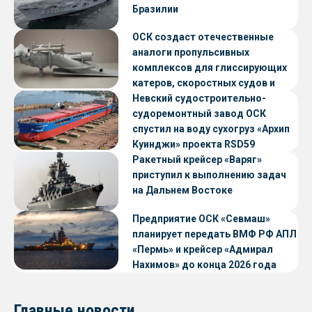
Бразилии
ОСК создаст отечественные
аналоги пропульсивных
комплексов для глиссирующих
катеров, скоростных судов и
судов с малой осадкой
Невский судостроительно-
судоремонтный завод ОСК
спустил на воду сухогруз «Архип
Куинджи» проекта RSD59
Ракетный крейсер «Варяг»
приступил к выполнению задач
на Дальнем Востоке
Предприятие ОСК «Севмаш»
планирует передать ВМФ РФ АПЛ
«Пермь» и крейсер «Адмирал
Нахимов» до конца 2026 года
Главные новости