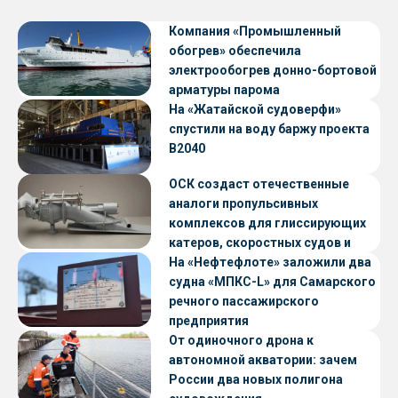
Компания «Промышленный
обогрев» обеспечила
электрообогрев донно-бортовой
арматуры парома
«Петропавловск» проекта CNF22
На «Жатайской судоверфи»
спустили на воду баржу проекта
В2040
ОСК создаст отечественные
аналоги пропульсивных
комплексов для глиссирующих
катеров, скоростных судов и
судов с малой осадкой
На «Нефтефлоте» заложили два
судна «МПКС-L» для Самарского
речного пассажирского
предприятия
От одиночного дрона к
автономной акватории: зачем
России два новых полигона