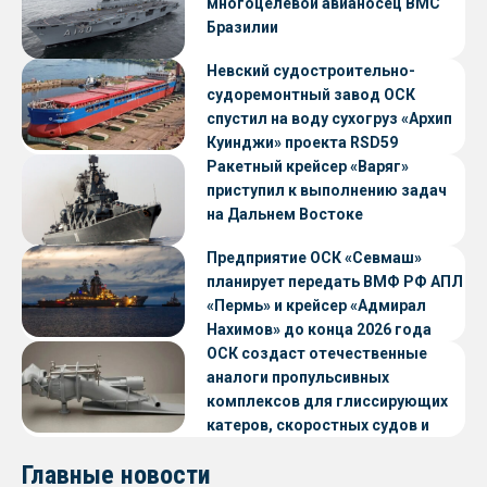
многоцелевой авианосец ВМС
Бразилии
Невский судостроительно-
судоремонтный завод ОСК
спустил на воду сухогруз «Архип
Куинджи» проекта RSD59
Ракетный крейсер «Варяг»
приступил к выполнению задач
на Дальнем Востоке
Предприятие ОСК «Севмаш»
планирует передать ВМФ РФ АПЛ
«Пермь» и крейсер «Адмирал
Нахимов» до конца 2026 года
ОСК создаст отечественные
аналоги пропульсивных
комплексов для глиссирующих
катеров, скоростных судов и
судов с малой осадкой
Главные новости