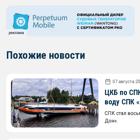
реклама
Похожие новости
07 августа 20
ЦКБ по СПК
воду СПК 
СПК стал вось
Дон».