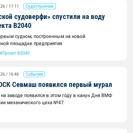
26 / 11:11
Судостроение
ской судоверфи» спустили на воду
екта В2040
ервым судном, построенным на новой
ной площадке предприятия.
Проект В2040
26 / 16:46
События
 ОСК Севмаш появился первый мурал
на заводе появился в этом году в канун Дня ВМФ
нии механического цеха №47.