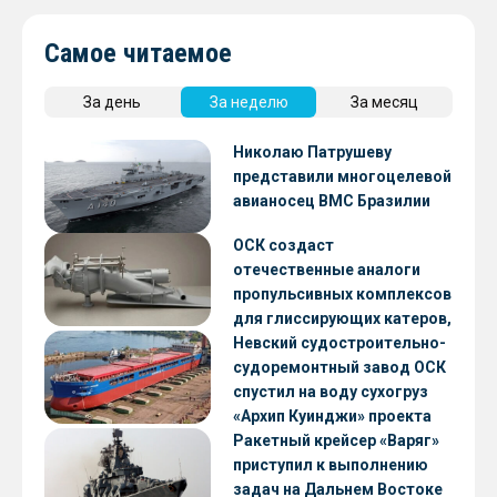
Самое читаемое
За день
За неделю
За месяц
Николаю Патрушеву
представили многоцелевой
авианосец ВМС Бразилии
ОСК создаст
отечественные аналоги
пропульсивных комплексов
для глиссирующих катеров,
скоростных судов и судов с
Невский судостроительно-
малой осадкой
судоремонтный завод ОСК
спустил на воду сухогруз
«Архип Куинджи» проекта
RSD59
Ракетный крейсер «Варяг»
приступил к выполнению
задач на Дальнем Востоке