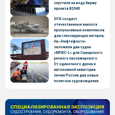
CNF22
спустили на воду баржу
проекта В2040
ОСК создаст
отечественные аналоги
пропульсивных комплексов
для глиссирующих катеров,
скоростных судов и судов с
На «Нефтефлоте»
малой осадкой
заложили два судна
«МПКС-L» для Самарского
речного пассажирского
предприятия
От одиночного дрона к
автономной акватории:
зачем России два новых
полигона судовождения