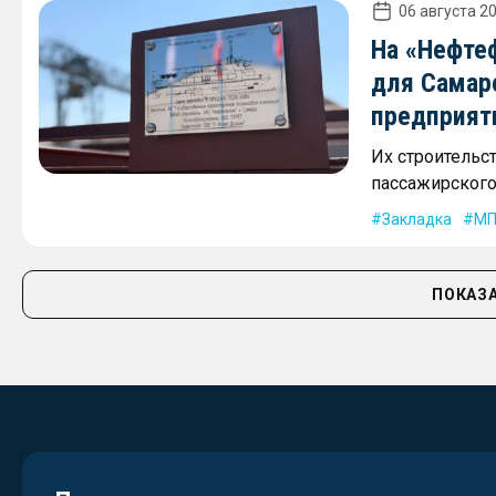
06 августа 20
На «Нефте
для Самар
предприят
Их строительс
пассажирского 
Закладка
МП
ПОКАЗА