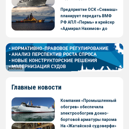
Предприятие ОСК «Севмаш»
планирует передать ВМФ
РФ АПЛ «Пермь» и крейсер
«Адмирал Нахимов» до
конца 2026 года
реклама
Главные новости
Компания «Промышленный
обогрев» обеспечила
электрообогрев донно-
бортовой арматуры парома
«Петропавловск» проекта
На «Жатайской судоверфи»