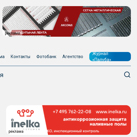
реклама
Журнал
ма
Контакты
Фотобанк
Агентство
«Палуба»
я
реклама