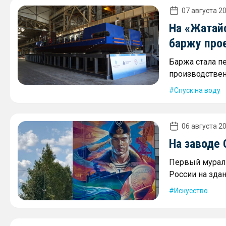
07 августа 20
На «Жатай
баржу про
Баржа стала п
производствен
Спуск на воду
06 августа 20
На заводе
Первый мурал 
России на зда
Искусство