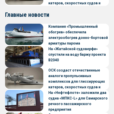
катеров, скоростных судов и
судов с малой осадкой
Главные новости
Компания «Промышленный
обогрев» обеспечила
электрообогрев донно-бортовой
арматуры парома
«Петропавловск» проекта CNF22
На «Жатайской судоверфи»
спустили на воду баржу проекта
В2040
ОСК создаст отечественные
аналоги пропульсивных
комплексов для глиссирующих
катеров, скоростных судов и
судов с малой осадкой
На «Нефтефлоте» заложили два
судна «МПКС-L» для Самарского
речного пассажирского
предприятия