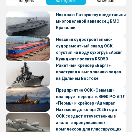
За день
За неделю
За месяц
Николаю Патрушеву представили
многоцелевой авианосец ВМС
Бразилии
Невский судостроительно-
судоремонтный завод ОСК
спустил на воду сухогруз «Архип
Куинджи» проекта RSD59
Ракетный крейсер «Варяг»
приступил к выполнению задач
на Дальнем Востоке
Предприятие ОСК «Севмаш»
планирует передать ВМФ РФ АПЛ
«Пермь» и крейсер «Адмирал
Нахимов» до конца 2026 года
ОСК создаст отечественные
аналоги пропульсивных
комплексов для глиссирующих