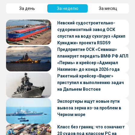
За день
За неделю
За месяц
Невский судостроительно-
судоремонтный завод ОСК
спустил на воду сухогруз «Архип
Куинджи» проекта RSD59
Предприятие ОСК «Севмаш»
планирует передать ВМФ РФ АПЛ
«Пермь» и крейсер «Адмирал
Нахимов» до конца 2026 года
Ракетный крейсер «Варяг»
приступил к выполнению задач
на Дальнем Востоке
Экспортеры ищут новые пути
вывоза зерна из-за проблем в
Черном море
Класс без границ: что означают
20 судов под классом РС на