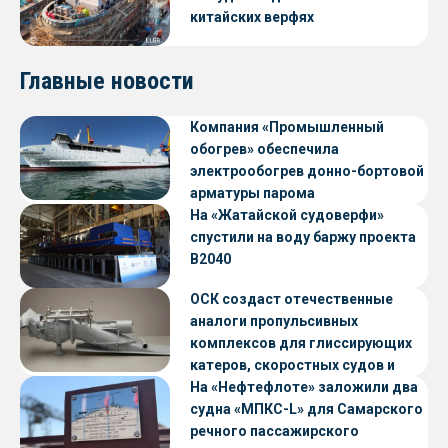
китайских верфях
Главные новости
Компания «Промышленный
обогрев» обеспечила
электрообогрев донно-бортовой
арматуры парома
«Петропавловск» проекта CNF22
На «Жатайской судоверфи»
спустили на воду баржу проекта
В2040
ОСК создаст отечественные
аналоги пропульсивных
комплексов для глиссирующих
катеров, скоростных судов и
судов с малой осадкой
На «Нефтефлоте» заложили два
судна «МПКС-L» для Самарского
речного пассажирского